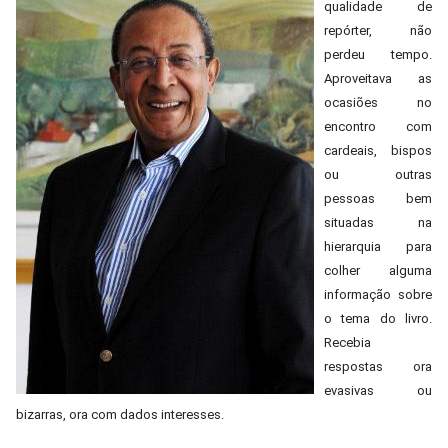
qualidade de
repórter, não
perdeu tempo.
Aproveitava as
ocasiões no
encontro com
cardeais, bispos
ou outras
pessoas bem
situadas na
hierarquia para
colher alguma
informação sobre
o tema do livro.
Recebia
respostas ora
evasivas ou
bizarras, ora com dados interesses.