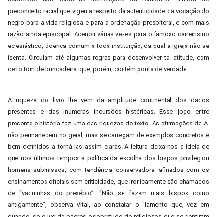
preconceito racial que vigeu a respeito da autenticidade da vocação do
negro para a vida religiosa e para a ordenação presbiteral, e com mais
razão ainda episcopal. Acenou várias vezes para o famoso carreirismo
eclesiástico, doença comum a toda instituição, da qual a Igreja não se
isenta. Circulam até algumas regras para desenvolver tal atitude, com
certo tom de brincadeira, que, porém, contém ponta de verdade.
A riqueza do livro lhe vem da amplitude continental dos dados
presentes e das inúmeras incursões históricas. Esse jogo entre
presente e história faz uma das riquezas do texto. As afirmações do A.
não permanecem no geral, mas se carregam de exemplos concretos e
bem definidos a torná-las assim claras. A leitura deixa-nos a ideia de
que nos últimos tempos a política da escolha dos bispos privilegiou
homens submissos, com tendência conservadora, afinados com os
ensinamentos oficiais sem criticidade, que ironicamente são chamados
de “vaquinhas do presépio”. “Não se fazem mais bispos como
antigamente”, observa Vital, ao constatar o “lamento que, vez em
quando, se ouve de padres e sobretudo de religiosos que se sentiram