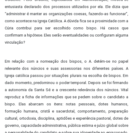
entusiasta declarado dos processos utilizados por ela. Ele dizia que
“administrar é manter as organizações coesas, fazendo-as funcionar”,
como acontece na Igreja Católica. A dúvida fica se a proximidade com a
Cúria contribui para ser escolhido como bispo. Há casos que
confirmam a hipótese. Eles serão eventualidades ou configuram alguma
vinculação?
Em relação com a nomeação dos bispos, o A. detém-se no papel
relevante dos núncios e suas assessorias nos diferentes países. A
Igreja católica passou por situações plurais na escolha de bispos. Em
dado momento, predominou o poder temporal. Depois se foi firmando
a autonomia da Santa Sé e a crescente relevância dos núncios. Vital
reproduz a ficha de informações que se pedem sobre o candidato a
bispo. Elas abarcam os itens: notas pessoais, dotes humanos,
formação humana, cristã e sacerdotal, comportamento, preparação
cultural, ortodoxia, disciplina, aptidões e experiência pastoral, dotes de
governo, capacidade administrativa, pública estima e juízo global sobre
a personalidade do candidato e sobre sua idoneidade ao episcopado.