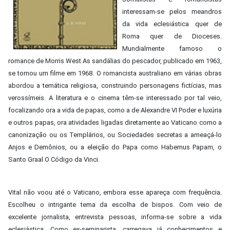
interessam-se pelos meandros
da vida eclesiástica quer de
Roma quer de Dioceses.
Mundialmente famoso o
romance de Morris West As sandálias do pescador, publicado em 1963,
se tornou um filme em 1968. O romancista australiano em várias obras
abordou a temática religiosa, construindo personagens fictícias, mas
verossímeis. A literatura e o cinema têm-se interessado por tal veio,
focalizando ora a vida de papas, como a de Alexandre VI Poder e luxúria
e outros papas, ora atividades ligadas diretamente ao Vaticano como a
canonização ou os Templários, ou Sociedades secretas a ameaçá-lo
Anjos e Demônios, ou a eleição do Papa como Habemus Papam, o
Santo Graal O Código da Vinci.
Vital não voou até o Vaticano, embora esse apareça com frequência.
Escolheu o intrigante tema da escolha de bispos. Com veio de
excelente jornalista, entrevista pessoas, informa-se sobre a vida
eclesiástica. Como ex-seminarista, carregava já conhecimentos e