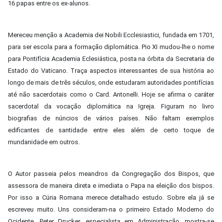
16 papas entre os ex-alunos.
Mereceu menção a Academia dei Nobili Ecclesiastici, fundada em 1701,
para ser escola para a formação diplomática. Pio XI mudou-lhe o nome
para Pontifícia Academia Eclesiástica, posta na órbita da Secretaria de
Estado do Vaticano. Traça aspectos interessantes de sua história ao
longo de mais de três séculos, onde estudaram autoridades pontifícias
até não sacerdotais como o Card. Antonelli. Hoje se afirma o caráter
sacerdotal da vocação diplomática na Igreja. Figuram no livro
biografias de núncios de vários países. Não faltam exemplos
edificantes de santidade entre eles além de certo toque de
mundanidade em outros.
O Autor passeia pelos meandros da Congregação dos Bispos, que
assessora de maneira direta e imediata o Papa na eleição dos bispos.
Por isso a Cúria Romana merece detalhado estudo. Sobre ela já se
escreveu muito. Uns consideram-na o primeiro Estado Moderno do
Ocidente. Peter Drucker, especialista em Administração, mostra-se