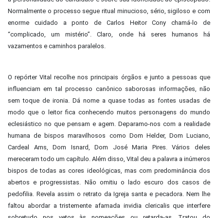
Normalmente o processo segue ritual minucioso, sério, sigiloso e com
enorme cuidado a ponto de Carlos Heitor Cony chamá-lo de
“complicado, um mistério”. Claro, onde há seres humanos há
vazamentos e caminhos paralelos.
O repórter Vital recolhe nos principais órgãos e junto a pessoas que
influenciam em tal processo canônico saborosas informações, não
sem toque de ironia. Dá nome a quase todas as fontes usadas de
modo que o leitor fica conhecendo muitos personagens do mundo
eclesiástico no que pensam e agem. Deparamo-nos com a realidade
humana de bispos maravilhosos como Dom Helder, Dom Luciano,
Cardeal Arns, Dom Isnard, Dom José Maria Pires. Vários deles
mereceram todo um capítulo. Além disso, Vital deu a palavra a inúmeros
bispos de todas as cores ideológicas, mas com predominância dos
abertos e progressistas. Não omitiu o lado escuro dos casos de
pedofilia. Revela assim o retrato da Igreja santa e pecadora. Nem lhe
faltou abordar a tristemente afamada invidia clericalis que interfere
sobretudo nos vetos às nomeações ou retarda-as. Tratou do