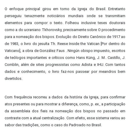
O enfoque principal girou em torno da Igreja do Brasil. Entretanto
perseguiu tenazmente noticiários mundiais onde se transmitiam
elementos para compor o texto. Folheou inclusive teses doutorais
como a do ucraniano Tkhorovsky, precisamente sobre O procedimento
para a nomeação dos bispos. Evolução do Direito Canônico de 1917 ao
de 1983, o livro do jesuíta Th. Reese Inside the Vatican [Por dentro do
Vaticano], a obra de González Faus . Ningún obispo impuesto, escritos
de teólogos importantes e críticos como Hans Küng, J. M.. Castillo, J.
Comblin, além de sites progressistas como Adista e IHU. Com tantos
dados e conhecimento, o livro faz-nos passear por meandros bem
divertidos.
Com frequência recorreu a dados da história da Igreja, para confirmar
atos presentes ou para mostrar a diferença, como, p. ex., a participação
da assembleia dos fieis na nomeação dos bispos no passado em
contraste com a atual centralização. Com efeito, esse sistema variou ao
sabor das tradições, como o caso do Padroado no Brasil.