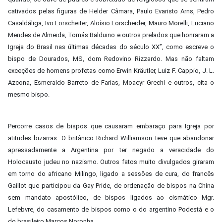
cativados pelas figuras de Helder Câmara, Paulo Evaristo Arns, Pedro
Casaldáliga, Ivo Lorscheiter, Aloísio Lorscheider, Mauro Morelli, Luciano
Mendes de Almeida, Tomás Balduino e outros prelados que honraram a
Igreja do Brasil nas últimas décadas do século XX”, como escreve o
bispo de Dourados, MS, dom Redovino Rizzardo. Mas não faltam
exceções de homens profetas como Erwin Kräutler, Luiz F. Cappio, J. L.
Azcona, Esmeraldo Barreto de Farias, Moacyr Grechi e outros, cita o
mesmo bispo.
Percorre casos de bispos que causaram embaraço para Igreja por
atitudes bizarras. O britânico Richard Williamson teve que abandonar
apressadamente a Argentina por ter negado a veracidade do
Holocausto judeu no nazismo. Outros fatos muito divulgados giraram
em torno do africano Milingo, ligado a sessões de cura, do francês
Gaillot que participou da Gay Pride, de ordenação de bispos na China
sem mandato apostólico, de bispos ligados ao cismático Mgr.
Lefebvre, do casamento de bispos como o do argentino Podestá e o
do brasileiro Marcos Noronha.