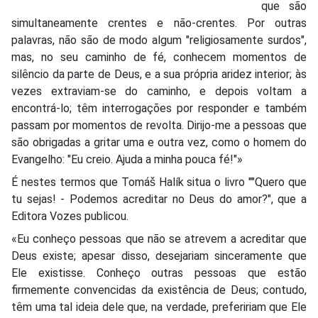
que são
simultaneamente crentes e não-crentes. Por outras
palavras, não são de modo algum "religiosamente surdos",
mas, no seu caminho de fé, conhecem momentos de
silêncio da parte de Deus, e a sua própria aridez interior; às
vezes extraviam-se do caminho, e depois voltam a
encontrá-lo; têm interrogações por responder e também
passam por momentos de revolta. Dirijo-me a pessoas que
são obrigadas a gritar uma e outra vez, como o homem do
Evangelho: "Eu creio. Ajuda a minha pouca fé!"»
É nestes termos que Tomáš Halík situa o livro ""Quero que
tu sejas! - Podemos acreditar no Deus do amor?", que a
Editora Vozes publicou.
«Eu conheço pessoas que não se atrevem a acreditar que
Deus existe; apesar disso, desejariam sinceramente que
Ele existisse. Conheço outras pessoas que estão
firmemente convencidas da existência de Deus; contudo,
têm uma tal ideia dele que, na verdade, prefeririam que Ele