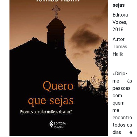
sejas
Editora
Vozes,
2018
Autor:
Tomás
Halík
«Dirijo-
me às
pessoas
com
quem
me
encontro
todos os
dias e