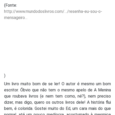
(Fonte:
http://www.mundodoslivros.com/…/resenha-eu-sou-o-
mensageiro…
)
Um livro muito bom de se ler! O autor é mesmo um bom
escritor. Óbvio que não tem o mesmo apelo de A Menina
que roubava livros (e nem tem como, né?), nem preciso
dizer, mas digo, quero os outros livros dele! A história flui
bem, é colorida. Gostei muito do Ed, um cara mais do que
normal, até um pouco medíocre, acostumado à mesmice