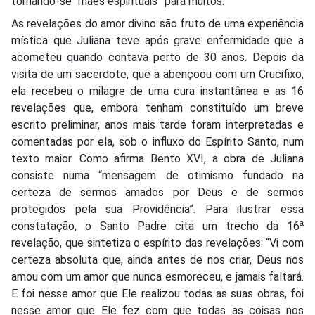
tornando-se “mães espirituais” para muitos.
As revelações do amor divino são fruto de uma experiência
mística que Juliana teve após grave enfermidade que a
acometeu quando contava perto de 30 anos. Depois da
visita de um sacerdote, que a abençoou com um Crucifixo,
ela recebeu o milagre de uma cura instantânea e as 16
revelações que, embora tenham constituído um breve
escrito preliminar, anos mais tarde foram interpretadas e
comentadas por ela, sob o influxo do Espírito Santo, num
texto maior. Como afirma Bento XVI, a obra de Juliana
consiste numa “mensagem de otimismo fundado na
certeza de sermos amados por Deus e de sermos
protegidos pela sua Providência”. Para ilustrar essa
constatação, o Santo Padre cita um trecho da 16ª
revelação, que sintetiza o espírito das revelações: “Vi com
certeza absoluta que, ainda antes de nos criar, Deus nos
amou com um amor que nunca esmoreceu, e jamais faltará.
E foi nesse amor que Ele realizou todas as suas obras, foi
nesse amor que Ele fez com que todas as coisas nos