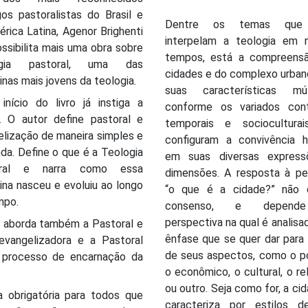
os pastoralistas do Brasil e
Dentre os temas que
rica Latina, Agenor Brighenti
interpelam a teologia em 
ssibilita mais uma obra sobre
tempos, está a compreens
ogia pastoral, uma das
cidades e do complexo urban
linas mais jovens da teologia.
suas características múlt
início do livro já instiga a
conforme os variados con
a. O autor define pastoral e
temporais e sociocultura
lização de maneira simples e
configuram a convivência 
da. Define o que é a Teologia
em suas diversas expres
oral e narra como essa
dimensões. A resposta à pe
lina nasceu e evoluiu ao longo
“o que é a cidade?” não
mpo.
consenso, e depend
perspectiva na qual é analisa
o aborda também a Pastoral e
ênfase que se quer dar para
evangelizadora e a Pastoral
de seus aspectos, como o po
processo de encarnação da
o econômico, o cultural, o rel
ou outro. Seja como for, a ci
a obrigatória para todos que
caracteriza por estilos d