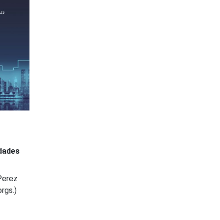
idades
 Perez
rgs.)