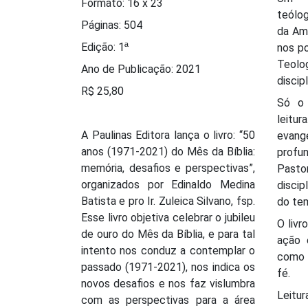
Formato: 16 x 23
teólog
Páginas: 504
da Amé
Edição: 1ª
nos po
Teol
Ano de Publicação: 2021
discip
R$ 25,80
Só o 
leitur
A Paulinas Editora lança o livro: “50
evange
anos (1971-2021) do Mês da Bíblia:
profun
memória, desafios e perspectivas”,
Past
organizados por Edinaldo Medina
discip
Batista e pro Ir. Zuleica Silvano, fsp.
do te
Esse livro objetiva celebrar o jubileu
O livr
de ouro do Mês da Bíblia, e para tal
ação 
intento nos conduz a contemplar o
como 
passado (1971-2021), nos indica os
fé.
novos desafios e nos faz vislumbra
Leitur
com as perspectivas para a área