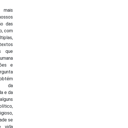
 mais
nossos
ão das
o, com
iplas,
textos
is que
humana
sões e
rgunta
 obtém
e da
da e da
 alguns
lítico,
igioso,
dade se
e vida