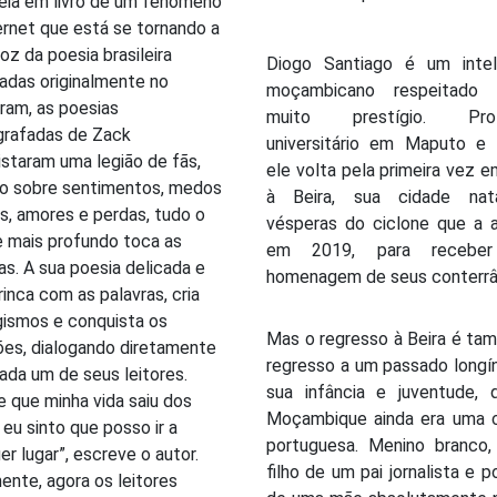
eia em livro de um fenômeno
ernet que está se tornando a
oz da poesia brasileira
Diogo Santiago é um intel
adas originalmente no
moçambicano respeitado
ram, as poesias
muito prestígio. Prof
grafadas de Zack
universitário em Maputo e 
staram uma legião de fãs,
ele volta pela primeira vez 
do sobre sentimentos, medos
à Beira, sua cidade nat
s, amores e perdas, tudo o
vésperas do ciclone que a a
 mais profundo toca as
em 2019, para recebe
s. A sua poesia delicada e
homenagem de seus conterrâ
rinca com as palavras, cria
gismos e conquista os
Mas o regresso à Beira é ta
es, dialogando diretamente
regresso a um passado longí
da um de seus leitores.
sua infância e juventude, 
 que minha vida saiu dos
Moçambique ainda era uma c
s eu sinto que posso ir a
portuguesa. Menino branco,
er lugar”, escreve o autor.
filho de um pai jornalista e p
ente, agora os leitores