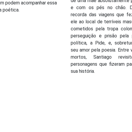
de uma mãe absolutamente p
m podem acompanhar essa
e com os pés no chão. D
a poética.
recorda das viagens que f
ele ao local de terríveis ma
cometidos pela tropa coloni
perseguição e prisão pela p
política, a Pide, e, sobret
seu amor pela poesia. Entre 
mortos, Santiago revisi
personagens que fizeram pa
sua história.