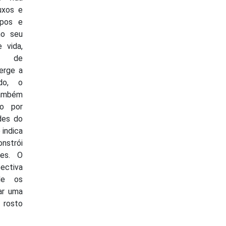
uxos e
upos e
no seu
 vida,
o de
erge a
do, o
também
do por
udes do
 indica
nstrói
des. O
pectiva
ade os
ar uma
 rosto