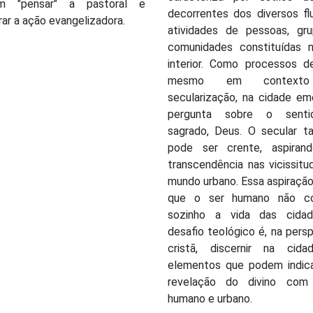
em "pensar" a pastoral e
decorrentes dos diversos fl
ar a ação evangelizadora.
atividades de pessoas, gr
comunidades constituídas 
interior. Como processos de
mesmo em context
secularização, na cidade em
pergunta sobre o senti
sagrado, Deus. O secular 
pode ser crente, aspiran
transcendência nas vicissit
mundo urbano. Essa aspiração
que o ser humano não co
sozinho a vida das cida
desafio teológico é, na pers
cristã, discernir na cid
elementos que podem indic
revelação do divino com
humano e urbano.