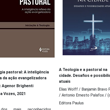
A Teologia e a pastoral na
ia pastoral: A inteligência
cidade. Desafios e possibil
xa da ação evangelizadora
atuais
: Agenor Brighenti
Elias Wolff / Banjamin Bravo
ra Vozes, 2021
/ Antonio Ernesto Palafox / (o
Editora Paulus
os mais reconhecidos