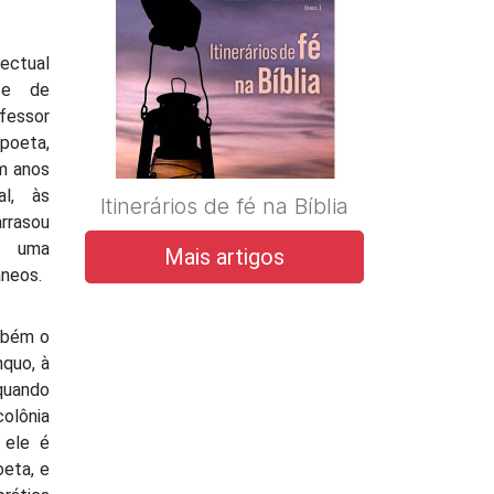
ectual
 e de
essor
poeta,
em anos
al, às
Itinerários de fé na Bíblia
rrasou
r uma
Mais artigos
neos.
mbém o
nquo, à
quando
olônia
 ele é
oeta, e