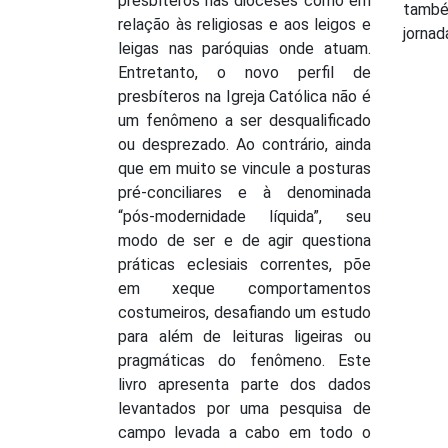
presbíteros nas dioceses como em
també
relação às religiosas e aos leigos e
jornad
leigas nas paróquias onde atuam.
Entretanto, o novo perfil de
presbíteros na Igreja Católica não é
um fenômeno a ser desqualificado
ou desprezado. Ao contrário, ainda
que em muito se vincule a posturas
pré-conciliares e à denominada
“pós-modernidade líquida”, seu
modo de ser e de agir questiona
práticas eclesiais correntes, põe
em xeque comportamentos
costumeiros, desafiando um estudo
para além de leituras ligeiras ou
pragmáticas do fenômeno. Este
livro apresenta parte dos dados
levantados por uma pesquisa de
campo levada a cabo em todo o