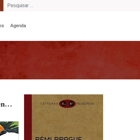
os
Agenda
O mapeador de ausências