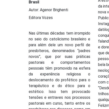
A estr
Brasil
da int
Autor: Agenor Brighenti
nova v
Editora Vozes
Public
Instag
datilo
Nas últimas décadas tem irrompido
conqui
no seio do catolicismo brasileiro e
falan
para além dele um novo perfil de
e dore
presbíteros, denominados “padres
que de
novos”, que por suas práticas
pessoa
pastorais e comportamentos
bela b
pessoais têm promovido na esfera
neolo
da experiência religiosa o
coraçõ
deslocamento do profético para o
com ca
terapêutico e do ético para o
“Desde
estético. Isso tem provocado
trilho
tensões e entraves nos processos
qualqu
pastorais em curso, tanto entre os
Felizm