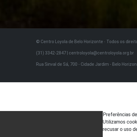
© Centro Loyola de Belo Horizonte · Todos os direi
(31) 3342-2847 | centroloyola@centroloyola.org.br
Rua Sinval de Sá, 700 - Cidade Jardim - Belo Horizo
Preferências d
Utilizamos cook
recusar o uso d