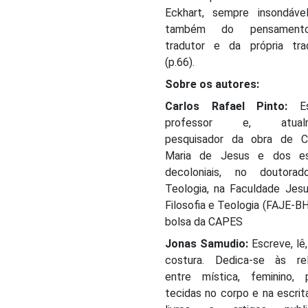
Eckhart, sempre insondáve
também do pensamen
tradutor e da própria tra
(p.66).
Sobre os autores:
Carlos Rafael Pinto:
Esc
professor e, atualm
pesquisador da obra de Ca
Maria de Jesus e dos es
decoloniais, no doutora
Teologia, na Faculdade Jesu
Filosofia e Teologia (FAJE-B
bolsa da CAPES
Jonas Samudio:
Escreve, lê,
costura. Dedica-se às re
entre mística, feminino, p
tecidas no corpo e na escri