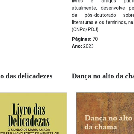
livros e artigos public
atualmente, desenvolve pe
de pós-doutorado sob
literaturas e os femininos, 
(CNPq/PDJ)
Páginas:
70
Ano:
2023
o das delicadezes
Dança no alto da c