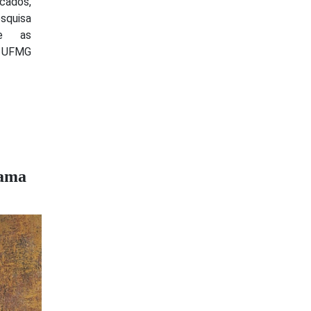
ados,
squisa
re as
na UFMG
hama