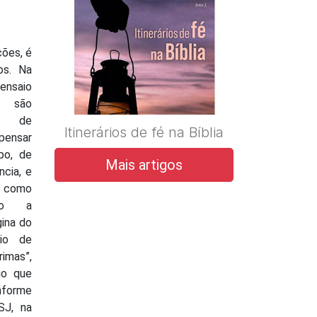
ções, é
os. Na
 ensaio
a, são
es de
Itinerários de fé na Bíblia
pensar
rpo, de
Mais artigos
cia, e
 como
a-o a
ina do
cio de
rimas”,
io que
onforme
SJ, na