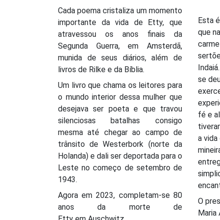
Cada poema cristaliza um momento
Esta é
importante da vida de Etty, que
que na
atravessou os anos finais da
carmel
Segunda Guerra, em Amsterdã,
sertõe
munida de seus diários, além de
Indaiá
livros de Rilke e da Bíblia.
se deu
Um livro que chama os leitores para
exerce
o mundo interior dessa mulher que
experi
desejava ser poeta e que travou
fé e a
silenciosas batalhas consigo
tivera
mesma até chegar ao campo de
a vida
trânsito de Westerbork (norte da
mineir
Holanda) e dali ser deportada para o
entre
Leste no começo de setembro de
simpli
1943.
encan
Agora em 2023, completam-se 80
O pres
anos da morte de
Maria
Etty em Auschwitz.