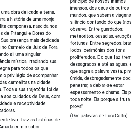
princípio de nossos ínfimos
imensos, dos céus de outros
 uma obra delicada e terna,
mundos, que sabem a viagens
rra a história de uma monja
silêncio contando do que (nos
ita camponesa, nascida nos
observa. Entre guardados:
s de Pitangui e Dores do
meteoritos, ousadias, erupçõ
. Sua presença mais dedicada
fortunas. Entre segredos: bra
 no Carmelo de Juiz de Fora,
lodos, cerimônias dos tons
ndo ali uma singular
proliferados. E o que faz tre
ência mística, irradiando sua
dessagrados e até as águas; 
legria para todos os que
que sagra a palavra vasta, pin
m o privilégio de acompanhar
úmida, desbragadamente doc
 das carmelitas na cidade
penetrar, a deixar-se estar
a. Toda a sua trajetória foi de
espessamento e chama. Eis 
ga aos cuidados de Deus, com
toda noite. Eis porque a fruta
cidade e receptividade
prova".
tadoras.
(Das palavras de Luci Collin)
ente livro traz as histórias de
 Amada com o sabor