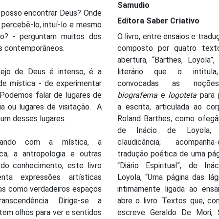
Samudio
 posso encontrar Deus? Onde
Editora Saber Criativo
percebê-lo, intuí-lo e mesmo
-lo? - perguntam muitos dos
O livro, entre ensaios e tradu
s contemporâneos.
composto por quatro text
abertura, “Barthes, Loyola”,
ejo de Deus é intenso, é a
literário que o intitul
de mística - de experimentar
convocadas as noçõ
 Podemos falar de lugares de
biografema
e
logoteta
para 
ia ou lugares de visitação. A
a escrita, articulada ao co
 um desses lugares.
Roland Barthes, como ofegân
de Inácio de Loyola,
ogando com a mística, a
claudicância; acompanh
ica, a antropologia e outras
tradução poética de uma pág
 do conhecimento, este livro
“Diário Espiritual”, de Iná
enta expressões artísticas
Loyola, “Uma página das lág
das como verdadeiros espaços
intimamente ligada ao ensa
anscendência. Dirige-se a
abre o livro. Textos que, c
em olhos para ver e sentidos
escreve Geraldo De Mori, 