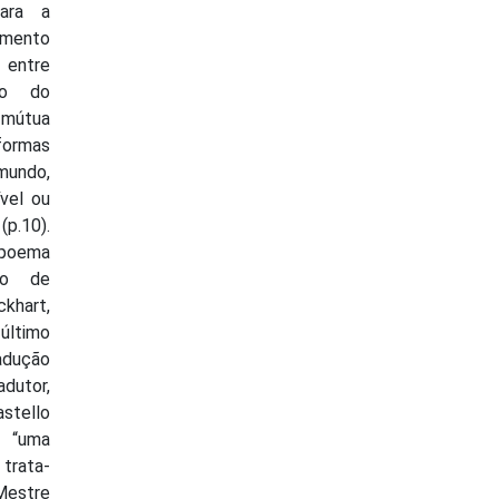
para a
imento
 entre
mo do
 mútua
formas
 mundo,
vel ou
(p.10).
poema
ão de
khart,
último
adução
adutor,
stello
 “uma
trata-
estre