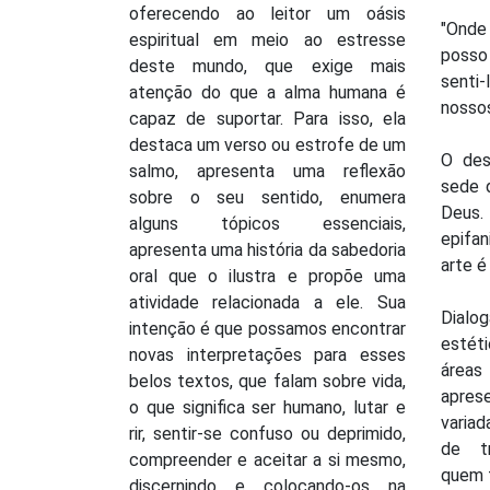
oferecendo ao leitor um oásis
"Onde
espiritual em meio ao estresse
posso 
deste mundo, que exige mais
senti
atenção do que a alma humana é
nosso
capaz de suportar. Para isso, ela
destaca um verso ou estrofe de um
O des
salmo, apresenta uma reflexão
sede 
sobre o seu sentido, enumera
Deus.
alguns tópicos essenciais,
epifan
apresenta uma história da sabedoria
arte é
oral que o ilustra e propõe uma
atividade relacionada a ele. Sua
Dial
intenção é que possamos encontrar
estét
novas interpretações para esses
áreas
belos textos, que falam sobre vida,
apres
o que significa ser humano, lutar e
varia
rir, sentir-se confuso ou deprimido,
de tr
compreender e aceitar a si mesmo,
quem t
discernindo e colocando-os na