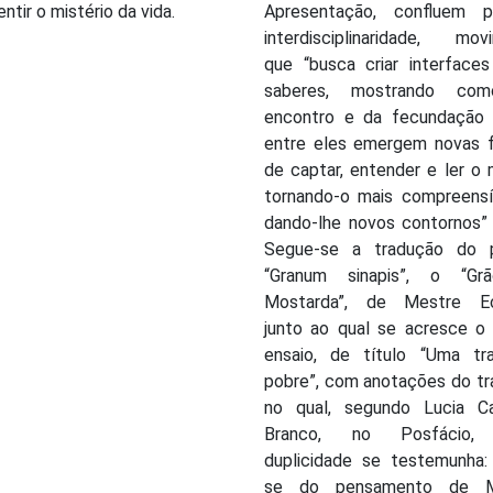
entir o mistério da vida.
Apresentação, confluem 
interdisciplinaridade, mov
que “busca criar interfaces
saberes, mostrando co
encontro e da fecundação
entre eles emergem novas 
de captar, entender e ler o
tornando-o mais compreensí
dando-lhe novos contornos” 
Segue-se a tradução do 
“Granum sinapis”, o “Gr
Mostarda”, de Mestre Ec
junto ao qual se acresce o 
ensaio, de título “Uma tr
pobre”, com anotações do tr
no qual, segundo Lucia Ca
Branco, no Posfácio,
duplicidade se testemunha: 
se do pensamento de M