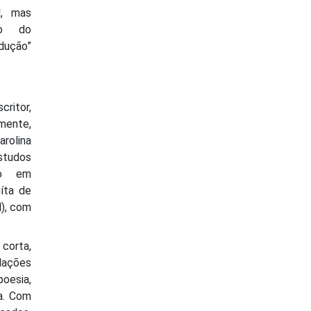
l, mas
to do
dução”
ritor,
ente,
rolina
tudos
do em
íta de
H), com
 corta,
lações
oesia,
ta. Com