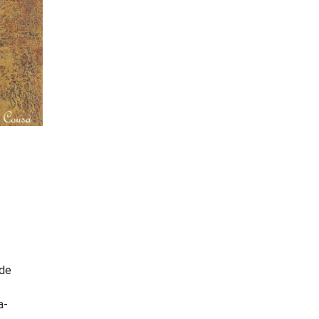
de
a-