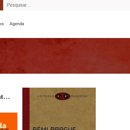
os
Agenda
Barthes, Loyola e outros textos