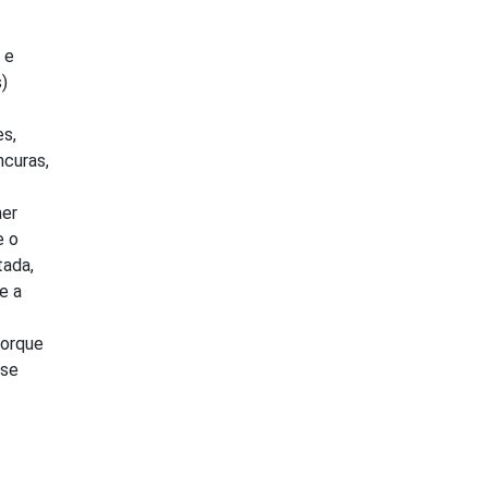
 e
)
es,
ncuras,
mer
e o
tada,
e a
porque
 se