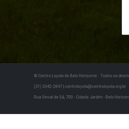
© Centro Loyola de Belo Horizonte · Todos os direi
(31) 3342-2847 | centroloyola@centroloyola.org.br
Rua Sinval de Sá, 700 - Cidade Jardim - Belo Horizo