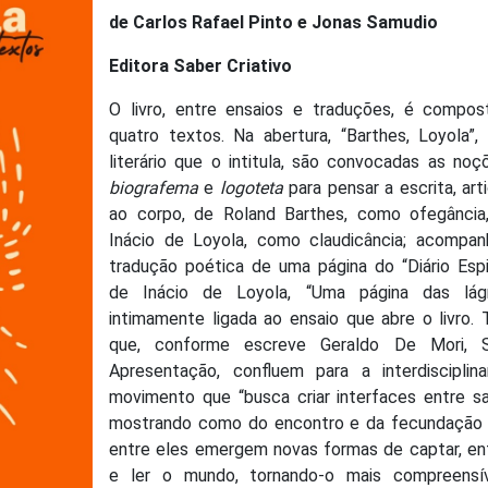
de Carlos Rafael Pinto e Jonas Samudio
Editora Saber Criativo
O livro, entre ensaios e traduções, é compos
quatro textos. Na abertura, “Barthes, Loyola”,
literário que o intitula, são convocadas as no
biografema
e
logoteta
para pensar a escrita, art
ao corpo, de Roland Barthes, como ofegância
Inácio de Loyola, como claudicância; acompan
tradução poética de uma página do “Diário Espir
de Inácio de Loyola, “Uma página das lágr
intimamente ligada ao ensaio que abre o livro.
que, conforme escreve Geraldo De Mori, 
Apresentação, confluem para a interdisciplinar
movimento que “busca criar interfaces entre sa
mostrando como do encontro e da fecundação
entre eles emergem novas formas de captar, en
e ler o mundo, tornando-o mais compreensí