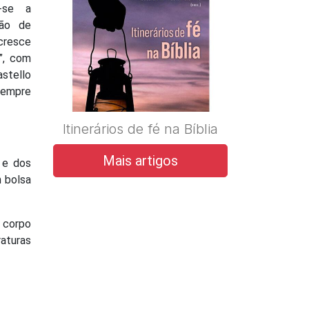
e-se a
rão de
acresce
”, com
astello
sempre
Itinerários de fé na Bíblia
Mais artigos
 e dos
m bolsa
o corpo
raturas