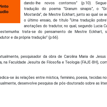
dando-lhe novos contornos” (p.10). Segu
tradução do poema “Granum sinapis”, o “G
Mostarda”, de Mestre Eckhart, junto ao qual se 
o último ensaio, de título “Uma tradução pobre
anotações do tradutor, no qual, segundo Lucia C
 testemunha: trata-se do pensamento de Mestre Eckhart, 
tor e da própria tradução” (p.66).
 atualmente, pesquisador da obra de Carolina Maria de Jesus
a, na Faculdade Jesuíta de Filosofia e Teologia (FAJE-BH), co
Dedica-se às relações entre mística, feminino, poesia, tecidas n
 atualmente, desenvolve pesquisa de pós-doutorado sobre as lite