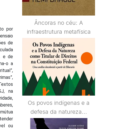
Âncoras no céu: A
to por
infraestrutura metafísica
 ensaio
ções de
iculada
, e de
ha-o a
itual”,
imas”,
 Textos
SJ, na
idade,
Os povos indígenas e a
beres,
defesa da natureza...
 mútua
tender
vel ou