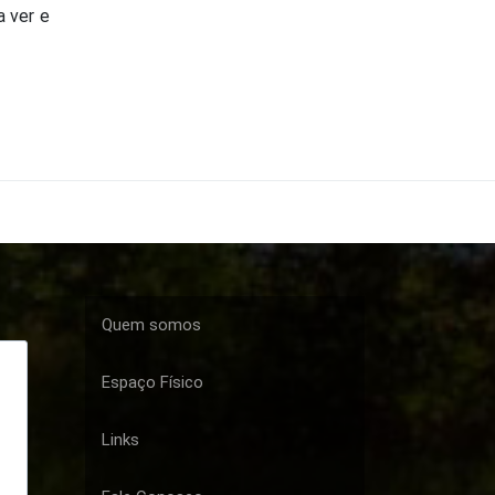
a ver e
Quem somos
Espaço Físico
Links