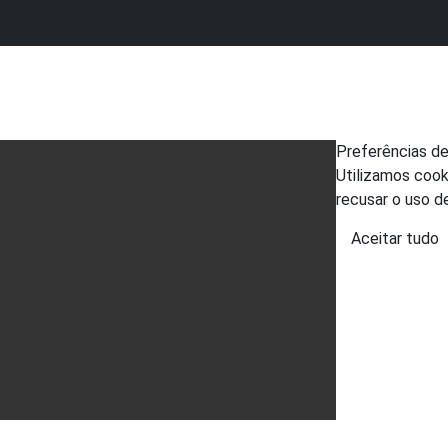
Preferências d
Utilizamos cook
recusar o uso d
Aceitar tudo