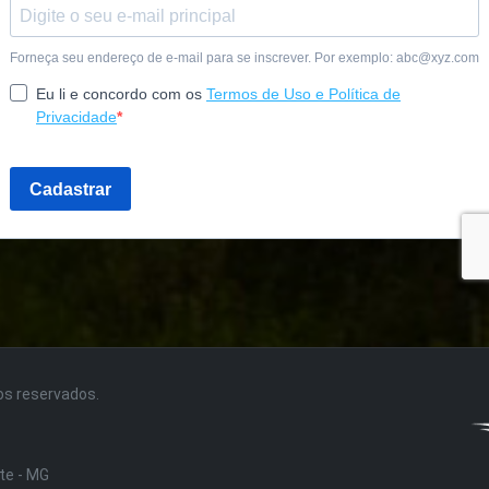
tos reservados.
nte - MG