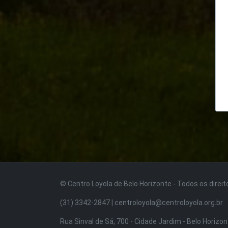
© Centro Loyola de Belo Horizonte · Todos os direi
(31) 3342-2847 | centroloyola@centroloyola.org.br
Rua Sinval de Sá, 700 - Cidade Jardim - Belo Horizo