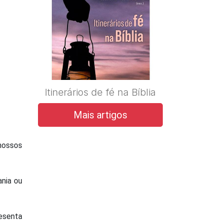
Itinerários de fé na Bíblia
Mais artigos
nossos
ania ou
esenta