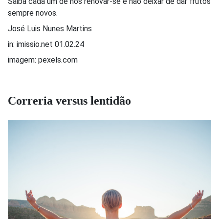
Saiba cada um de nós renovar-se e não deixar de dar frutos
sempre novos.
José Luis Nunes Martins
in: imissio.net 01.02.24
imagem: pexels.com
Correria versus lentidão