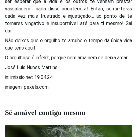
ser esperar que a vida e os outros te venham prestar
vassalagem… nada disso acontecerá! Então, sentir-te-ás
cada vez mais frustrado e injustiçado… ao ponto de te
tornares vingativo e insuportável até para ti mesmo! Sai
daí!
Não deixes que o orgulho te arruíne o tempo da única vida
que tens aqui!
O orgulhoso é infeliz, porque nem ama nem se deixa amar.
José Luis Nunes Martins
in: imissio.net 19.04.24
imagem: pexels.com
Sê amável contigo mesmo