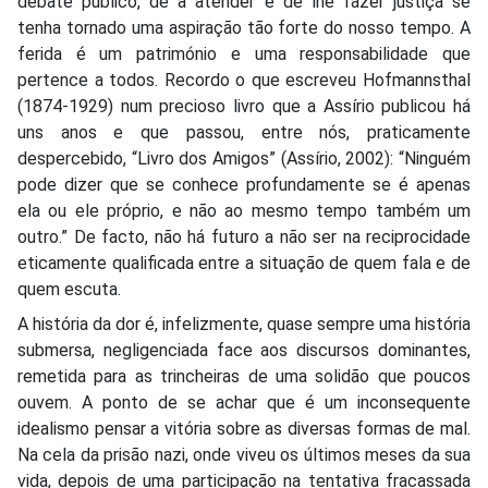
debate público, de a atender e de lhe fazer justiça se
tenha tornado uma aspiração tão forte do nosso tempo. A
ferida é um património e uma responsabilidade que
pertence a todos. Recordo o que escreveu Hofmannsthal
(1874-1929) num precioso livro que a Assírio publicou há
uns anos e que passou, entre nós, praticamente
despercebido, “Livro dos Amigos” (Assírio, 2002): “Ninguém
pode dizer que se conhece profundamente se é apenas
ela ou ele próprio, e não ao mesmo tempo também um
outro.” De facto, não há futuro a não ser na reciprocidade
eticamente qualificada entre a situação de quem fala e de
quem escuta.
A história da dor é, infelizmente, quase sempre uma história
submersa, negligenciada face aos discursos dominantes,
remetida para as trincheiras de uma solidão que poucos
ouvem. A ponto de se achar que é um inconsequente
idealismo pensar a vitória sobre as diversas formas de mal.
Na cela da prisão nazi, onde viveu os últimos meses da sua
vida, depois de uma participação na tentativa fracassada