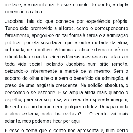
metade, a alma interna. É esse o miolo do conto, a dupla
dimensão da alma.
Jacobina fala do que conhece por experiência própria.
Tendo sido promovido a alferes, como o correspondente
fardamento, apegou-se de tal forma à farda e à admiração
pública por ela suscitada que a outra metade da alma,
sufocada, se recolheu. Vitoriosa, a alma externa se vê em
dificuldades quando circunstâncias inesperadas afastam
toda vida social, isolando Jacobina num sitio remoto,
deixando-o inteiramente à mercê de si mesmo. Sem o
socorro do olhar alheio e sem o benefício da admiração, é
preso de uma angústia crescente. Na solidão absoluta, o
desconsolo se estende. E se amplia ainda mais quando o
espelho, para sua surpresa, ao invés da esperada imagem,
lhe entrega um borrão sem qualquer nitidez. Desaparecida
a alma externa, nada lhe restava? O conto vai mais
adiante, mas podemos ficar por aqui.
É esse o tema que o conto nos apresenta e, num certo