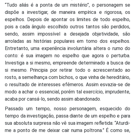
“Tudo aliás é a ponta de um mistério”, o personagem se
dispõe a investigar, de maneira empírica e rigorosa, os
espelhos. Depois de apontar os limites de todo espelho,
pois a cada ângulo escolhido outros tantos são perdidos,
sendo, assim impossível a desejada objetividade, são
arroladas as histórias populares em torno dos espelhos.
Entretanto, uma experiência involuntária altera o rumo do
conto: é sua imagem no espelho que agora o perturba.
Investiga a si mesmo, empreende determinado a busca de
si mesmo. Principia por retirar todo o acrescentado ao
rosto, a semelhança com bichos, o que vinha de hereditário,
o resultado de interesses efêmeros. Assim esvazia-se de
modo a achar o essencial, porém tal exercício, imprudente,
acaba por cansá-lo, sendo assim abandonado.
Passado um tempo, nosso personagem, esquecido do
tempo da investigação, passa diante de um espelho e para
sua absoluta surpresa não vê sua imagem refletida: “Aturdi-
me a ponto de me deixar cair numa poltrona.” É como se,