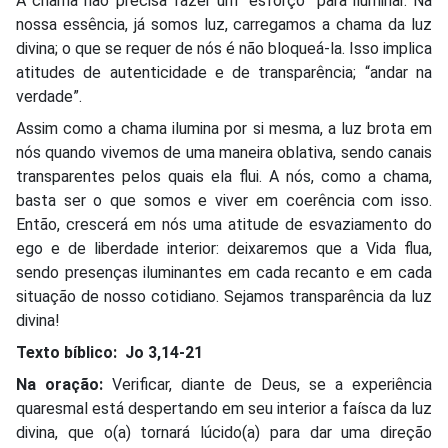
A chama não precisa fazer um “esforço” para iluminar. Na
nossa essência, já somos luz, carregamos a chama da luz
divina; o que se requer de nós é não bloqueá-la. Isso implica
atitudes de autenticidade e de transparência; “andar na
verdade”.
Assim como a chama ilumina por si mesma, a luz brota em
nós quando vivemos de uma maneira oblativa, sendo canais
transparentes pelos quais ela flui. A nós, como a chama,
basta ser o que somos e viver em coerência com isso.
Então, crescerá em nós uma atitude de esvaziamento do
ego e de liberdade interior: deixaremos que a Vida flua,
sendo presenças iluminantes em cada recanto e em cada
situação de nosso cotidiano. Sejamos transparência da luz
divina!
Texto bíblico:
Jo 3,14-21
Na oração:
Verificar, diante de Deus, se a experiência
quaresmal está despertando em seu interior a faísca da luz
divina, que o(a) tornará lúcido(a) para dar uma direção