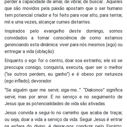
perder a capacidade de amar, de vibrar, de buscar... Aqueles
que são movidos pela paixão apostam que o ser humano
tem potencial criador e foi feito para voar alto, para tentar,
mil e uma vezes, alcançar cumes distantes.
Inspirados pelo evangelho deste domingo, somos
convidados a tomar consciência de como estamos
gerenciando esta dinâmica: viver para nós mesmos (ego) ou
entregar a vida (oblação).
Enquanto o ego for o centro, doar soa estranho; ele só se
preocupa consigo, conquista, executa, quer ser o melhor
(“se outros perdem, eu ganho”) e é obeso por natureza
(ego inflado); devorador.
“Se alguém quer me servir, siga-me...”. “Diakonos” significa
servir, mas por amor. É no serviço e no seguimento de
Jesus que as potencialidades de vida são ativadas.
Jesus convida a segui-lo no caminho que acaba de traçar,
ou seja, doar a vida a serviço da vida. Seguir Jesus é entrar
na esfera do divino, é deixar-nos conduzir pelo Espírito.