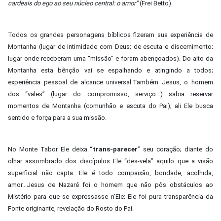
cardeais do ego ao seu núcleo central: o amor”
(Frei Betto).
Todos os grandes personagens bíblicos fizeram sua experiência de
Montanha (lugar de intimidade com Deus; de escuta e discernimento;
lugar onde receberam uma “missão” e foram abençoados). Do alto da
Montanha esta bênção vai se espalhando e atingindo a todos;
experiência pessoal de alcance universal.Também Jesus, o homem
dos “vales” (lugar do compromisso, serviço...) sabia reservar
momentos de Montanha (comunhão e escuta do Pai); ali Ele busca
sentido e força para a sua missão.
No Monte Tabor Ele deixa
“trans-parecer
” seu coração; diante do
olhar assombrado dos discípulos Ele “des-vela” aquilo que a visão
superficial não capta: Ele é todo compaixão, bondade, acolhida,
amor...Jesus de Nazaré foi o homem que não pôs obstáculos ao
Mistério para que se expressasse n’Ele; Ele foi pura transparência da
Fonte originante, revelação do Rosto do Pai.