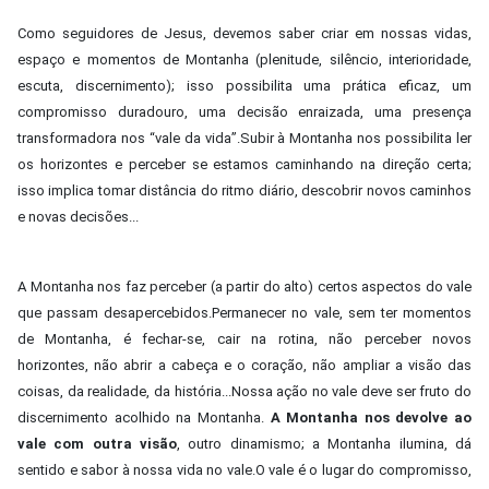
Como seguidores de Jesus, devemos saber criar em nossas vidas,
espaço e momentos de Montanha (plenitude, silêncio, interioridade,
escuta, discernimento); isso possibilita uma prática eficaz, um
compromisso duradouro, uma decisão enraizada, uma presença
transformadora nos “vale da vida”.Subir à Montanha nos possibilita ler
os horizontes e perceber se estamos caminhando na direção certa;
isso implica tomar distância do ritmo diário, descobrir novos caminhos
e novas decisões...
A Montanha nos faz perceber (a partir do alto) certos aspectos do vale
que passam desapercebidos.Permanecer no vale, sem ter momentos
de Montanha, é fechar-se, cair na rotina, não perceber novos
horizontes, não abrir a cabeça e o coração, não ampliar a visão das
coisas, da realidade, da história...Nossa ação no vale deve ser fruto do
discernimento acolhido na Montanha.
A Montanha nos devolve ao
vale com outra visão
, outro dinamismo; a Montanha ilumina, dá
sentido e sabor à nossa vida no vale.O vale é o lugar do compromisso,