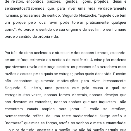
de relatos, encontros, paixões, gestos, lições, projetos, idéias e
sentimentos?Sabemos que, para viver uma vida verdadeiramente
humana, precisamos de sentido. Segundo Nietzsche, “aquele que tem
um porquê pelo qual viver pode tolerar praticamente qualquer
como”. Ao perder o sentido de sua origem e do seu fim, o ser humano
perde o sentido da própria vida.
Por trás do ritmo acelerado e stressante dos nossos tempos, esconde-
se um enfraquecimento do sentido da existência. A crise pós-moderna
que vivemos revela este traço sinistro: as pessoas não percebem mais
razões e causas pelas quais se entregar, pelas quais dar a vida. E assim
não encontram igualmente motiva-ções para viver intensamente.
Segundo S. Inácio, uma pessoa vale pela causa à qual se
entrega.Muitas vezes, nossas fomes viscerais, nossos desejos que
nos devoram as entranhas, nossos sonhos que nos inquietam... não
encontram canais amplos para jorrar. E então se atrofiam,
permanecendo reféns de uma triste mediocridade. Surge então a
“normose” que mina as forças, atrofia os sonhos e mata a criatividade.
E o pior de tudo: anestesia a paixão. Se não há paixão naquilo que