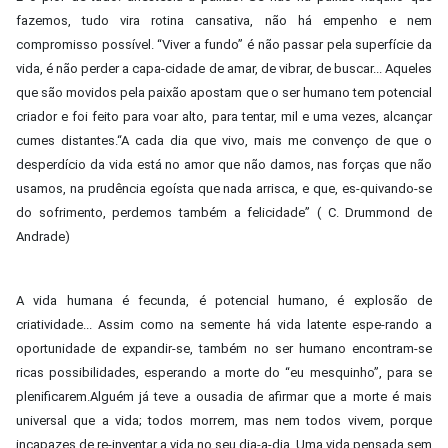
fazemos, tudo vira rotina cansativa, não há empenho e nem
compromisso possível. “Viver a fundo” é não passar pela superfície da
vida, é não perder a capa-cidade de amar, de vibrar, de buscar... Aqueles
que são movidos pela paixão apostam que o ser humano tem potencial
criador e foi feito para voar alto, para tentar, mil e uma vezes, alcançar
cumes distantes.“A cada dia que vivo, mais me convenço de que o
desperdício da vida está no amor que não damos, nas forças que não
usamos, na prudência egoísta que nada arrisca, e que, es-quivando-se
do sofrimento, perdemos também a felicidade” ( C. Drummond de
Andrade)
A vida humana é fecunda, é potencial humano, é explosão de
criatividade... Assim como na semente há vida latente espe-rando a
oportunidade de expandir-se, também no ser humano encontram-se
ricas possibilidades, esperando a morte do “eu mesquinho”, para se
plenificarem.Alguém já teve a ousadia de afirmar que a morte é mais
universal que a vida; todos morrem, mas nem todos vivem, porque
incapazes de re-inventar a vida no seu dia-a-dia. Uma vida pensada sem