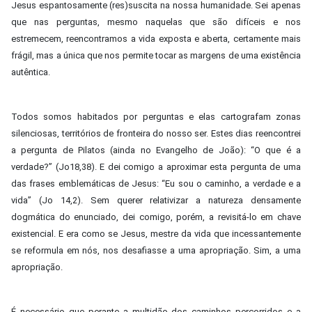
Jesus espantosamente (res)suscita na nossa humanidade. Sei apenas
que nas perguntas, mesmo naquelas que são difíceis e nos
estremecem, reencontramos a vida exposta e aberta, certamente mais
frágil, mas a única que nos permite tocar as margens de uma existência
autêntica.
Todos somos habitados por perguntas e elas cartografam zonas
silenciosas, territórios de fronteira do nosso ser. Estes dias reencontrei
a pergunta de Pilatos (ainda no Evangelho de João): “O que é a
verdade?” (Jo18,38). E dei comigo a aproximar esta pergunta de uma
das frases emblemáticas de Jesus: “Eu sou o caminho, a verdade e a
vida” (Jo 14,2). Sem querer relativizar a natureza densamente
dogmática do enunciado, dei comigo, porém, a revisitá-lo em chave
existencial. E era como se Jesus, mestre da vida que incessantemente
se reformula em nós, nos desafiasse a uma apropriação. Sim, a uma
apropriação.
É necessário que perante a multidão dos caminhos percorridos e a