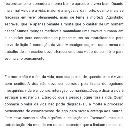
reciprocamente, aprender a morrer bem é aprender a viver bem. Quanto
mais mal vivida é a vida, maior é a angústia da morte; quanto mais se
fracassa em viver plenamente, mais se teme a morte.S. Agostinho
escreveu que “é apenas perante a morte que o caráter de um homem
nasce”.Muitos monges medievais mantinham uma caveira humana em
suas celas para concentrar os pensamen-tos na mortalidade e para
servir de lição à condução da vida. Montaigne sugeriu que a mesa de
trabalho de um escritor deve oferecer uma boa visão do cemitério para
estimular o pensamento.
E a morte não é o fim da vida, mas sua plenitude, quando esta é vivida
com sentido.A vida não deve ser corroída pela tirania do egoísmo
mesquinho: vida é encontro, interação, comunhão...Desperdiçar a vida é
estragar a existência. É trágico que a pessoa jogue fora a vida. Quem
conhece o valor da vida não pode degradá-la.E a morte é processo
permanente de esvaziamento do ego para viver a entrega aos outros.
Este esva-ziamento não significa a anulação da “pessoa”, mas sua
potenciação. Na medida em que os aspectos que a limitam diminuem,