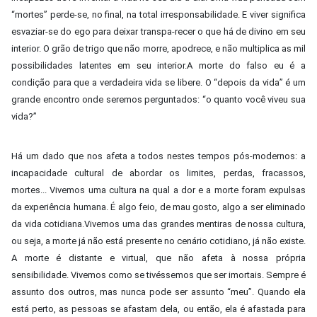
“mortes” perde-se, no final, na total irresponsabilidade. E viver significa
esvaziar-se do ego para deixar transpa-recer o que há de divino em seu
interior. O grão de trigo que não morre, apodrece, e não multiplica as mil
possibilidades latentes em seu interior.A morte do falso eu é a
condição para que a verdadeira vida se libere. O “depois da vida” é um
grande encontro onde seremos perguntados: “o quanto você viveu sua
vida?”
Há um dado que nos afeta a todos nestes tempos pós-modernos: a
incapacidade cultural de abordar os limites, perdas, fracassos,
mortes... Vivemos uma cultura na qual a dor e a morte foram expulsas
da experiência humana. É algo feio, de mau gosto, algo a ser eliminado
da vida cotidiana.Vivemos uma das grandes mentiras de nossa cultura,
ou seja, a morte já não está presente no cenário cotidiano, já não existe.
A morte é distante e virtual, que não afeta à nossa própria
sensibilidade. Vivemos como se tivéssemos que ser imortais. Sempre é
assunto dos outros, mas nunca pode ser assunto “meu”. Quando ela
está perto, as pessoas se afastam dela, ou então, ela é afastada para