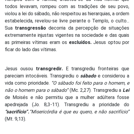
todos levavam, rompeu com as tradições de seu povo,
violou a lei do sábado, não respeitou as hierarquias, a ordem
estabelecida, revelou-se livre perante o Templo, o culto...
Sua
transgressão
decorria da percepção de situações
extremamente injustas vigentes na sociedade e das quais
as primeiras vítimas eram os
excluídos.
Jesus optou por
ficar do lado das vítimas.
Jesus ousou
transgredir.
E transgrediu fronteiras que
pareciam intocáveis. Transgrediu o
sábado
e considerou a
vida como prioridade.
“O sábado foi feito para o homem, e
não o
homem para o sábado”
(Mc. 2,27). Transgrediu a
Lei
de Moisés e não permitiu que a mulher adúltera fosse
apedrejada (Jo. 8,3-11). Transgrediu a prioridade do
“sacrifício”.
“Misericórdia é que eu quero, e não sacrifício”
(Mt. 9,13).