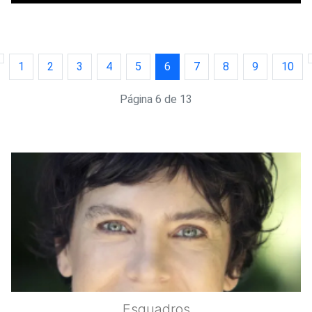
1
2
3
4
5
6
7
8
9
10
Página 6 de 13
Esquadros