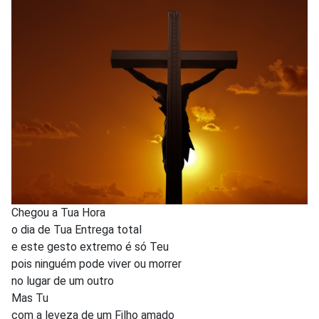
Chegou a Tua Hora
o dia de Tua Entrega total
e este gesto extremo é só Teu
pois ninguém pode viver ou morrer
no lugar de um outro
Mas Tu
com a leveza de um Filho amado