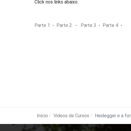
Click nos links abaixo:
Parte 1
-
Parte 2
-
Parte 3
-
Parte 4
-
Início
Videos de Cursos
Heidegger e a fo