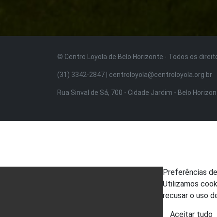
© Centro Loyola de Belo Horizonte · Todos os direi
(31) 3342-2847 | centroloyola@centroloyola.org.br
Rua Sinval de Sá, 700 - Cidade Jardim - Belo Horizo
Preferências d
Utilizamos cook
recusar o uso d
Aceitar tudo