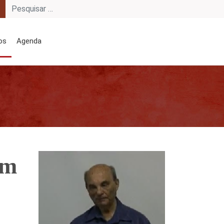
os
Agenda
em