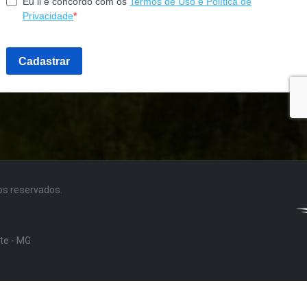
tos reservados.
nte - MG