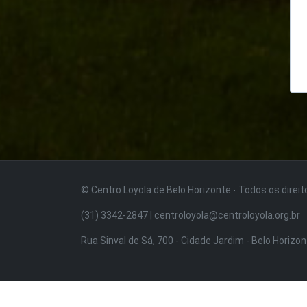
© Centro Loyola de Belo Horizonte · Todos os direi
(31) 3342-2847 | centroloyola@centroloyola.org.br
Rua Sinval de Sá, 700 - Cidade Jardim - Belo Horizo