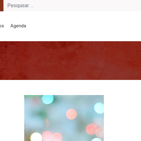
os
Agenda