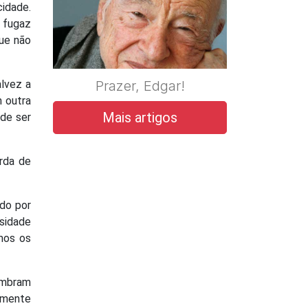
cidade.
é fugaz
ue não
Prazer, Edgar!
lvez a
m outra
Mais artigos
ode ser
rda de
do por
nsidade
mos os
lembram
amente