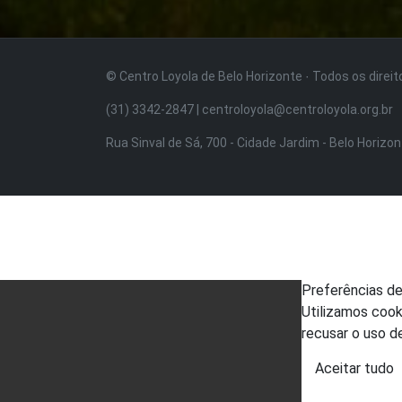
© Centro Loyola de Belo Horizonte · Todos os direi
(31) 3342-2847 | centroloyola@centroloyola.org.br
Rua Sinval de Sá, 700 - Cidade Jardim - Belo Horizo
Preferências d
Utilizamos cook
recusar o uso d
Aceitar tudo