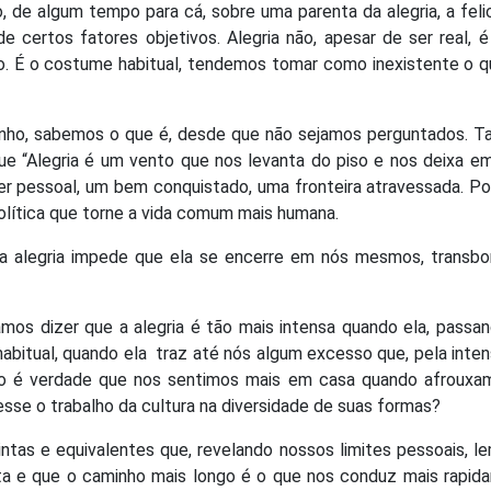
de algum tempo para cá, sobre uma parenta da alegria, a feli
e certos fatores objetivos. Alegria não, apesar de ser real, 
. É o costume habitual, tendemos tomar como inexistente o q
inho, sabemos o que é, desde que não sejamos perguntados. Ta
que “Alegria é um vento que nos levanta do piso e nos deixa e
ser pessoal, um bem conquistado, uma fronteira atravessada. P
política que torne a vida comum mais humana.
 alegria impede que ela se encerre em nós mesmos, transbo
os dizer que a alegria é tão mais intensa quando ela, passan
habitual, quando ela
traz até nós algum excesso que, pela inte
ão é verdade que nos sentimos mais em casa quando afrouxa
se o trabalho da cultura na diversidade de suas formas?
istintas e equivalentes que, revelando nossos limites pessoais, 
a e que o caminho mais longo é o que nos conduz mais rapid