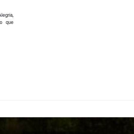
legria,
lo que