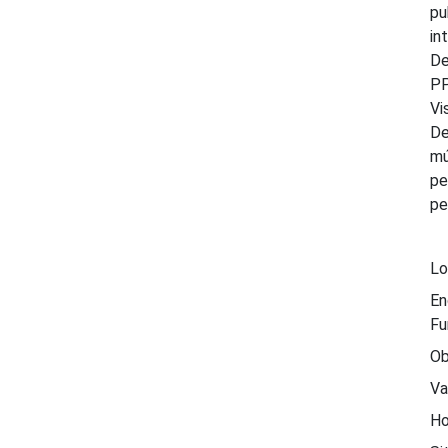
pu
i
De
PP
Vi
De
mú
pe
pe
Lo
En
Fu
Ob
Va
Ho