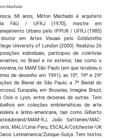
lton Machado
rioca, 68 anos, Milton Machado é arquiteto
ela FAU / UFRJ (1970), mestre em
anejamento Urbano pelo IPPUR / UFRJ (1985)
doutor em Artes Visuais pelo Goldsmiths
llege University of London (2000). Realizou 26
posições individuais, participou de coletivas
levantes, no Brasil e no exterior, tais como o
norama, no MAM São Paulo (em que recebeu o
êmio de desenho em 1991); as 10ª, 19ª e 29ª
ições da Bienal de São Paulo; a 7ª Bienal do
rcosul; Europalia, em Bruxelas; Imagine Brazil,
 Oslo e Lyon, entre dezenas de outras. Tem
abalhos em coleções emblemáticas de arte
asileira e latino-americana, tais como Gilberto
ateaubriand/MAM-RJ, João Sattamini/MAC-
terói, MALI/Lima-Peru, ESCALA/Colchester-UK
Daros Latinamerica/Zurique-Suíça. Tem textos