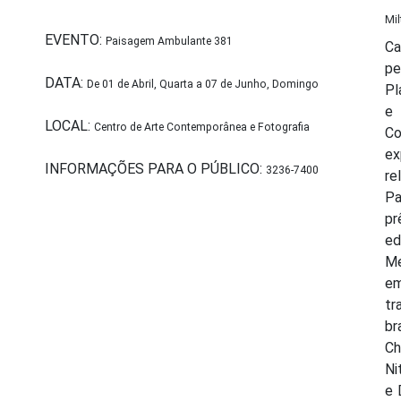
Mi
EVENTO:
Paisagem Ambulante 381
Ca
p
DATA:
De 01 de Abril, Quarta a 07 de Junho, Domingo
Pl
e 
LOCAL:
Centro de Arte Contemporânea e Fotografia
Co
ex
INFORMAÇÕES PARA O PÚBLICO:
3236-7400
re
Pa
pr
ed
Me
em
tr
br
Ch
Ni
e 