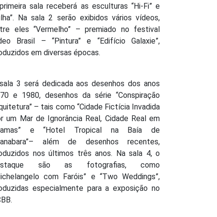
primeira sala receberá as esculturas “Hi-Fi” e
ilha”. Na sala 2 serão exibidos vários vídeos,
tre eles “Vermelho” – premiado no festival
deo Brasil – “Pintura” e “Edifício Galaxie”,
oduzidos em diversas épocas.
sala 3 será dedicada aos desenhos dos anos
70 e 1980, desenhos da série “Conspiração
quitetura” – tais como “Cidade Fictícia Invadida
r um Mar de Ignorância Real, Cidade Real em
hamas” e “Hotel Tropical na Baía de
uanabara”– além de desenhos recentes,
oduzidos nos últimos três anos. Na sala 4, o
estaque são as fotografias, como
ichelangelo com Faróis” e “Two Weddings”,
oduzidas especialmente para a exposição no
BB.