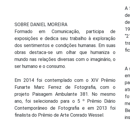
A 
de
de
SOBRE DANIEL MOREIRA
19
Formado em Comunicação, participa de
“2
exposições e dedica seu trabalho à exploração
tr
dos sentimentos e condições humanas. Em suas
fi
obras destaca-se um olhar que humaniza o
mundo nas relações diversas com o imaginário, o
ser humano e o consumo.
A 
em
Em 2014 foi contemplado com o XIV Prêmio
pa
Funarte Marc Ferrez de Fotografia, com o
a
projeto Paisagem Ambulante 381. No mesmo
fo
ano, foi selecionado para o 5 º Prêmio Diário
me
Contemporâneo de Fotografia e em 2013 foi
Bi
finalista do Prêmio de Arte Conrado Wessel.
in