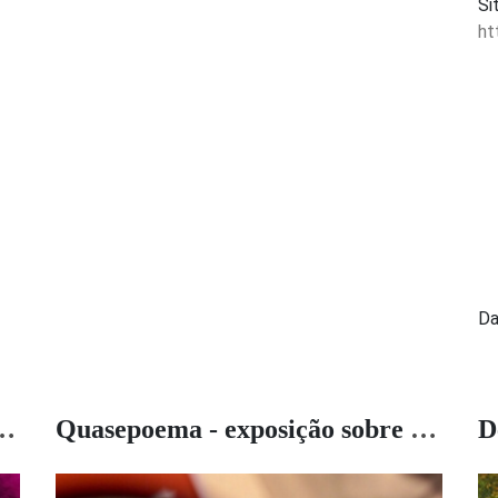
Si
ht
Da
 mundo - coleção Inhotim
Quasepoema - exposição sobre Drummond