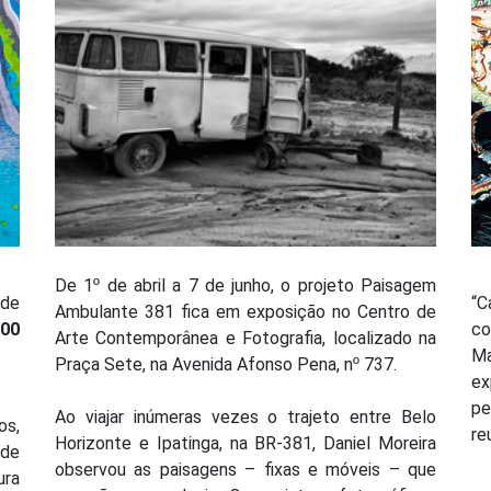
De 1º de abril a 7 de junho, o projeto Paisagem
 de
“C
Ambulante 381 fica em exposição no Centro de
200
co
Arte Contemporânea e Fotografia, localizado na
Ma
Praça Sete, na Avenida Afonso Pena, nº 737.
e
pe
Ao viajar inúmeras vezes o trajeto entre Belo
os,
re
Horizonte e Ipatinga, na BR-381, Daniel Moreira
 de
observou as paisagens – fixas e móveis – que
ura