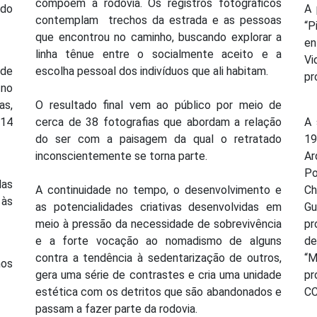
compõem a rodovia. Os registros fotográficos
 do
A 
contemplam trechos da estrada e as pessoas
“P
que encontrou no caminho, buscando explorar a
en
linha tênue entre o socialmente aceito e a
Vi
ode
escolha pessoal dos indivíduos que ali habitam.
pr
 no
as,
O resultado final vem ao público por meio de
14
cerca de 38 fotografias que abordam a relação
A 
do ser com a paisagem da qual o retratado
19
inconscientemente se torna parte.
Ar
Po
das
A continuidade no tempo, o desenvolvimento e
C
 às
as potencialidades criativas desenvolvidas em
G
meio à pressão da necessidade de sobrevivência
pr
e a forte vocação ao nomadismo de alguns
d
contra a tendência à sedentarização de outros,
“M
nos
gera uma série de contrastes e cria uma unidade
pr
estética com os detritos que são abandonados e
CC
passam a fazer parte da rodovia.