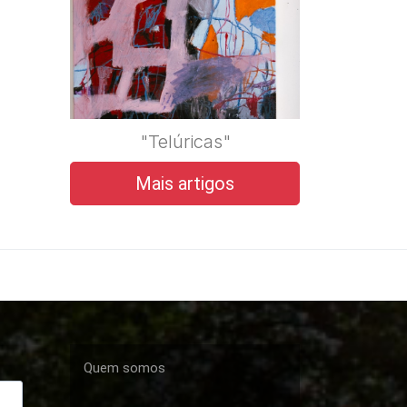
"Telúricas"
Mais artigos
Quem somos