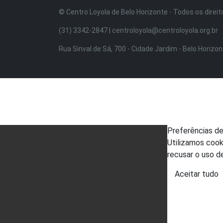
© Centro Loyola de Belo Horizonte · Todos os direi
(31) 3342-2847 | centroloyola@centroloyola.org.br
Rua Sinval de Sá, 700 - Cidade Jardim - Belo Horizo
Preferências d
Utilizamos cook
recusar o uso d
Aceitar tudo