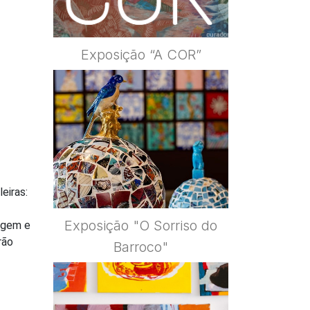
Exposição “A COR”
eiras:
Exposição "O Sorriso do
lagem e
rão
Barroco"