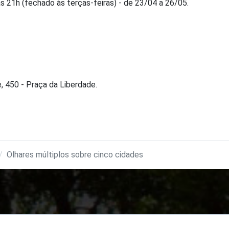
às 21h (fechado às terças-feiras) - de 23/04 a 26/05.
, 450 - Praça da Liberdade.
Olhares múltiplos sobre cinco cidades