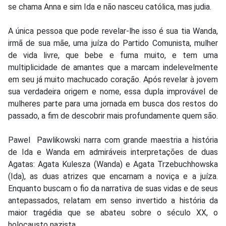
se chama Anna e sim Ida e não nasceu católica, mas judia.
A única pessoa que pode revelar-lhe isso é sua tia Wanda,
irmã de sua mãe, uma juíza do Partido Comunista, mulher
de vida livre, que bebe e fuma muito, e tem uma
multiplicidade de amantes que a marcam indelevelmente
em seu já muito machucado coração. Após revelar à jovem
sua verdadeira origem e nome, essa dupla improvável de
mulheres parte para uma jornada em busca dos restos do
passado, a fim de descobrir mais profundamente quem são.
Pawel Pawlikowski narra com grande maestria a história
de Ida e Wanda em admiráveis interpretações de duas
Agatas: Agata Kulesza (Wanda) e Agata Trzebuchhowska
(Ida), as duas atrizes que encarnam a noviça e a juíza.
Enquanto buscam o fio da narrativa de suas vidas e de seus
antepassados, relatam em senso invertido a história da
maior tragédia que se abateu sobre o século XX, o
holocausto nazista.