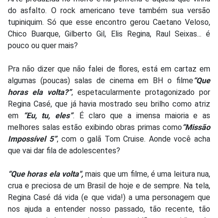
do asfalto. O rock americano teve também sua versão
tupiniquim. Só que esse encontro gerou Caetano Veloso,
Chico Buarque, Gilberto Gil, Elis Regina, Raul Seixas... é
pouco ou quer mais?
Pra não dizer que não falei de flores, está em cartaz em
algumas (poucas) salas de cinema em BH o filme
“Que
horas ela volta?”
, espetacularmente protagonizado por
Regina Casé, que já havia mostrado seu brilho como atriz
em
“Eu, tu, eles”
. É claro que a imensa maioria e as
melhores salas estão exibindo obras primas como
“Missão
Impossível 5”
, com o galã Tom Cruise. Aonde você acha
que vai dar fila de adolescentes?
“Que horas ela volta",
mais que um filme, é uma leitura nua,
crua e preciosa de um Brasil de hoje e de sempre. Na tela,
Regina Casé dá vida (e que vida!) a uma personagem que
nos ajuda a entender nosso passado, tão recente, tão