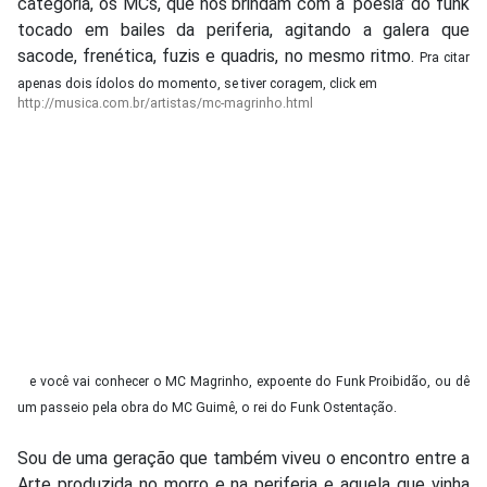
categoria, os MCs, que nos brindam com a ‘poesia’ do funk
tocado em bailes da periferia, agitando a galera que
sacode, frenética, fuzis e quadris, no mesmo ritmo.
Pra citar
apenas dois ídolos do momento, se tiver coragem, click em
http://musica.com.br/artistas/mc-magrinho.html
e você vai conhecer o MC Magrinho, expoente do Funk Proibidão, ou dê
um passeio pela obra do MC Guimê, o rei do Funk Ostentação.
Sou de uma geração que também viveu o encontro entre a
Arte produzida no morro e na periferia e aquela que vinha