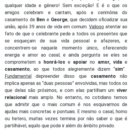
qualquer idade e gênero! Sem exceção! E é o que os
amigos celebram e cantam, após a cerimônia do
casamento de
Ben
e
George
, que decidem oficializar sua
união, após 39 anos de vida em comum.
Valioso
atentar ao
fato de que o celebrante pede a todos os presentes que
se esqueçam de sua vida pessoal e afazeres, e
concentrem-se naquele momento único, oferecendo
energia e amor ao casal; e ainda pergunta se eles se
comprometem a
honrá-los
e
apoiar
no
amor, vida
e
casamento
, ao que todos alegremente dizem “
sim
”.
Fundamental
depreender disso que
casamento
não
implica apenas as “duas pessoas” envolvidas, mas todos os
que delas são próximos, e com elas partilham um
viver
relacional
mais amplo. No entanto, no cotidiano temos
que admitir que o mais comum é nos esquivarmos de
ajudas mais concretas e pontuais. E mesmo o casal, homo
ou hetero, muitas vezes termina por não saber o que é
partilhável, aquilo que pode ir além do âmbito privado.