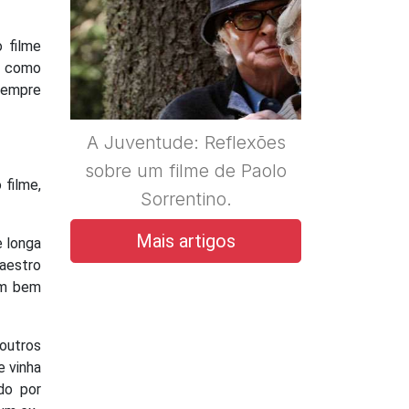
 filme
á como
sempre
A Juventude: Reflexões
sobre um filme de Paolo
 filme,
Sorrentino.
Mais artigos
e longa
aestro
um bem
 outros
e vinha
do por