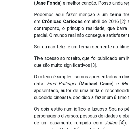
(
Jane Fonda
) e melhor canção. Posso ainda reg
Podemos aqui fazer menção a um
tema fr
em
Crônicas Cariocas
em abril de 2016 [2]:
contraponto, o princípio realidade, que bar
parcial. O mundo real não consegue satisfazer
Ser ou não feliz, é um tema recorrente no filme
Tive acesso ao roteiro, que foi publicado em l
que são muito significativos [3].
O roteiro é simples: somos apresentados a do
data:
Fred Ballinger
(
Michael Caine
) e
Mic
aposentado, autor de uma linda e reconheci
sucedido cineasta, decidido a fazer um último 
Os dois estão num idílico e luxuoso Spa no pé
personagens diversos: pessoas de idades e obj
de um casamento rompido com
Julian
[4]);