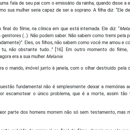
ma fala de seu pai com o emissário da rainha, quando disse a 
mo sua mulher seria capaz de ser a soprano. A filha diz: “Ele 
o final do filme, na clínica em que está internada. Ele diz: “
Mela
genitores (...). Não podem saber. Não sabem como tremi pela p
ervadamente)”. Eles, os filhos, não sabem como você me amou e 
u, não obstante tudo...” [16]. Em outro momento do filme, 
 agora era a sua mulher
Melanie
.
ara o marido, imóvel junto à janela, com o olhar destruído pela
questão fundamental não é simplesmente deixar a memórias a
 por escamotear o único problema, que é a morte, assim tão 
maior parte dos homens morrem não só sem testamento, mas 