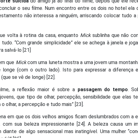
orte suicida
do amigo já ao final do filme, depois que ele re
oncluir o seu filme. Num encontro entre os dois no hotel ela 
me testamento não interessa a ninguém, arriscando colocar tudo a
que volta à rotina da casa, enquanto
Mick
sublinha que não co
 tudo. “Com grande simplicidade” ele se achega à janela e jog
 salvá-lo [21]
 em que
Mick
com uma luneta mostra a uma jovem uma montanha
 longe (com o outro lado). Isto para expressar a diferença e
(que se vê de longe) [22].
filme, a reflexão maior é sobre a
passagem do tempo
. So
ovens, que tipo de olhar, percepção, sensibilidade que elas t
 olhar, a percepção e tudo mais” [23].
cena em que os dois velhos amigos ficam deslumbrados com a e
a, com sua beleza impressionante [24]. A beleza causa um i
 diante de algo sensacional mas inatingível. Uma mulher “con