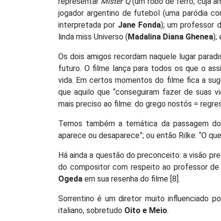
representar
Mister Q
(um robô de ferro, cuja a
jogador argentino de futebol (uma paródia c
interpretada por
Jane Fonda
); um professor d
linda miss Universo (
Madalina Diana Ghenea
);
Os dois amigos recordam naquele lugar paradi
futuro. O filme lança para todos os que o as
vida. Em certos momentos do filme fica a su
que aquilo que “conseguiram fazer de suas vi
mais preciso ao filme: do grego nostós = regres
Temos também a temática da passagem do
aparece ou desaparece”; ou então Rilke: “O que
Há ainda a questão do preconceito: a visão pre
do compositor com respeito ao professor de
Ogeda
em sua resenha do filme [8].
Sorrentino é um diretor muito influenciado p
italiano, sobretudo
Oito e Meio
.