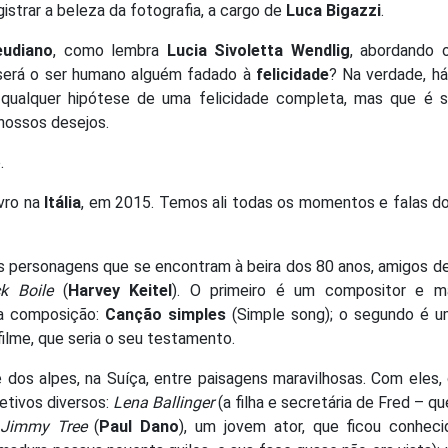
istrar a beleza da fotografia, a cargo de
Luca Bigazzi
.
eudiano
, como lembra
Lucia Sivoletta Wendlig
, abordando o
 será o ser humano alguém fadado à
felicidade
? Na verdade, h
ra qualquer hipótese de uma felicidade completa, mas que é 
 nossos desejos.
.
ivro na
Itália
, em 2015. Temos ali todas os momentos e falas do
is personagens que se encontram à beira dos 80 anos, amigos d
k Boile
(
Harvey Keitel
). O primeiro é um compositor e m
da composição:
Canção simples
(Simple song); o segundo é 
filme, que seria o seu testamento.
 dos alpes, na Suíça, entre paisagens maravilhosas. Com eles,
etivos diversos:
Lena Ballinger
(a filha e secretária de Fred – qu
Jimmy Tree
(
Paul Dano
), um jovem ator, que ficou conheci