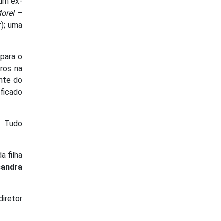
 um ex-
orel
–
r
); uma
 para o
tros na
nte do
ificado
. Tudo
a filha
sandra
diretor