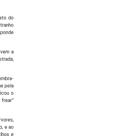
fato do
stranho
esponde
ovem a
trada,
lembra-
ue pela
ficou o
 frear”
rvores,
o, e ao
lhos e