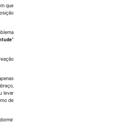
 em que
osição
roblema
ntude
”
 reação
 apenas
abraço,
u levar
simo de
dormir.