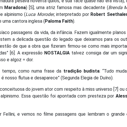
rmadura pesava noventa quilos, e sua face quase não era vista);
om
Maradona
) [5]; uma atriz famosa mas decadente (
Brenda M
e alpinismo (
Luca Moroder
, interpretado por
Robert Seethale
 e uma cantora inglesa (
Paloma Faith
).
síaco passagens da vida, da infância. Fazem igualmente planos
sistem a delicada questão do legado que deixamos para os ou
gestão de que a obra que fizeram firmou-se como mais importa
das” [6]. A expressão
NOSTALGIA
talvez consiga dar um sign
so e algoz = dor.
 tempo, como numa frase da
tradição budista
: “Tudo muda
 é nosso flutua e desaparece” (Segunda Elegia de Duíno).
conceituosa do jovem ator com respeito à miss universo [7] ou d
 alpinismo. Essa questão foi apontada com presteza por
Ales
or Fellini, e vemos no filme passagens que lembram o grande 