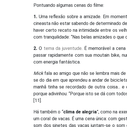
Pontuando algumas cenas do filme:
1.
Uma reflexão sobre a amizade. Em moment
cineasta não estar sabendo de determinado de
haver certo recato na intimidade entre os vel
com tranquilidade: “Nas belas amizades o que d
2.
O
tema da juventude
. É memorável a cena
passar rapidamente com sua moutain bike, nu
com energia fantástica.
Mick
fala ao amigo que não se lembra mais de
se do dia em que aprendeu a andar de biciclet
manhã tinha se recordado de outra coisa... e
porque adivinhou: “Porque isto se dá com todos
[11].
Há também o “
clima de alegria
”, como na exe
um coral de vacas. É uma cena única: com ges
som dos sinetes das vacas juntam-se o som d