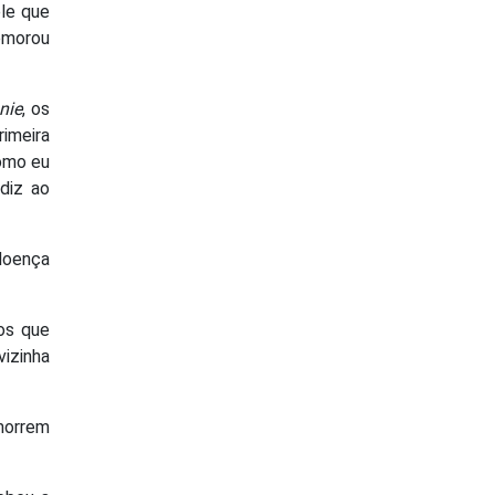
ele que
demorou
nie
, os
rimeira
como eu
diz ao
 doença
os que
vizinha
morrem