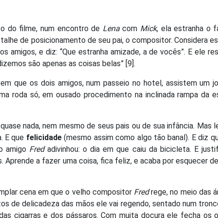
o do filme, num encontro de
Lena
com
Mick
, ela estranha o 
talhe de posicionamento de seu pai, o compositor. Considera e
hos amigos, e diz: “Que estranha amizade, a de vocês”. E ele r
izemos são apenas as coisas belas” [9].
 em que os dois amigos, num passeio no hotel, assistem um j
ma roda só, em ousado procedimento na inclinada rampa da es
 quase nada, nem mesmo de seus pais ou de sua infância. Mas 
a. E que
felicidade
(mesmo assim como algo tão banal). E diz q
 o amigo
Fred
adivinhou: o dia em que caiu da bicicleta. E justi
. Aprende a fazer uma coisa, fica feliz, e acaba por esquecer de
mplar cena em que o velho compositor
Fred
rege, no meio das á
tos de delicadeza das mãos ele vai regendo, sentado num tronc
as cigarras e dos pássaros. Com muita doçura ele fecha os o