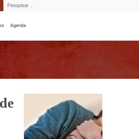
os
Agenda
 de