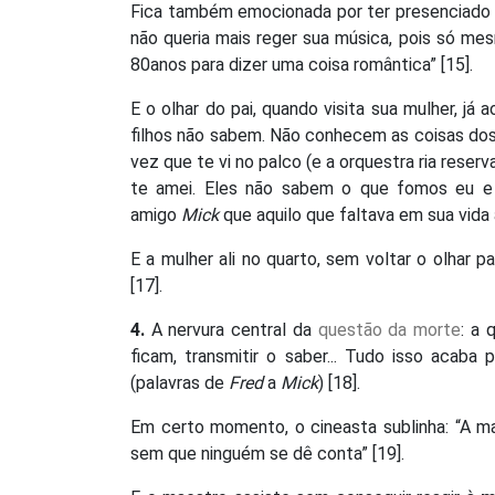
Fica também emocionada por ter presenciado u
não queria mais reger sua música, pois só mes
80anos para dizer uma coisa romântica” [15].
E o olhar do pai, quando visita sua mulher, já a
filhos não sabem. Não conhecem as coisas dos 
vez que te vi no palco (e a orquestra ria res
te amei. Eles não sabem o que fomos eu e t
amigo
Mick
que aquilo que faltava em sua vida
E a mulher ali no quarto, sem voltar o olhar p
[17].
4.
A nervura central da
questão da morte
: a 
ficam, transmitir o saber... Tudo isso acaba
(palavras de
Fred
a
Mick
) [18].
Em certo momento, o cineasta sublinha: “A 
sem que ninguém se dê conta” [19].