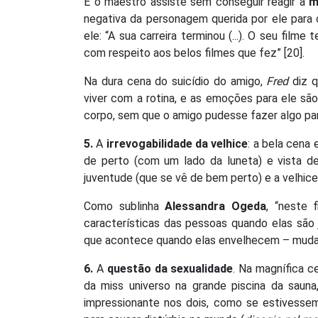
E o maestro assiste sem conseguir reagir à
m
negativa da personagem querida por ele para c
ele: “A sua carreira terminou (...). O seu fil
com respeito aos belos filmes que fez” [20].
Na dura cena do suicídio do amigo,
Fred
diz 
viver com a rotina, e as emoções para ele são
corpo, sem que o amigo pudesse fazer algo para
5.
A
irrevogabilidade da velhice
: a bela cena
de perto (com um lado da luneta) e vista de
juventude (que se vê de bem perto) e a velhice 
Como sublinha
Alessandra Ogeda
, “neste 
características das pessoas quando elas são j
que acontece quando elas envelhecem – muda o
6.
A
questão da sexualidade
. Na magnífica 
da miss universo na grande piscina da saun
impressionante nos dois, como se estivessem