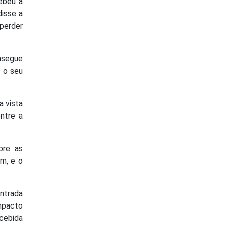
cebeu a
disse a
 perder
nsegue
a o seu
 vista
ntre a
bre as
em, e o
ntrada
mpacto
cebida