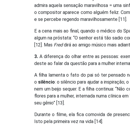
admira aquela sensação maravilhosa = uma sinfo
o compositor aparece como alguém feliz. Com
e se percebe regendo maravilhosamente [11].
E a cena mais ao final, quando o médico do S
algum na próstata: “O senhor está tão sadio com
[12]. Mas
Fred
dirá ao amigo músico mais adiante
3.
A diferença do olhar entre as pessoas: exemp
deste ao falar da questão para a mulher interna
A filha lamenta o fato do pai só ter pensado n
o
silêncio
: o silêncio para ajudar a inspiração;
nem um beijo sequer. E a filha continua: “Não 
flores para a mulher, internada numa clínica em
seu gênio” [13].
Durante o filme, ela fica comovida de presenc
Isto pela primeira vez na vida [14].