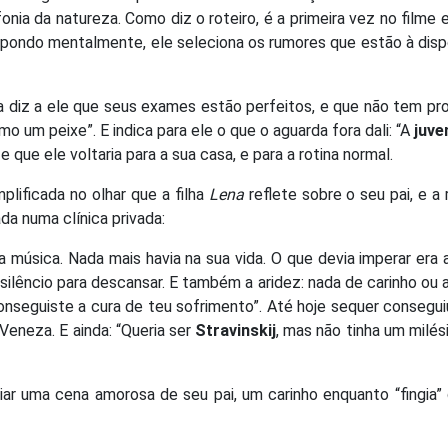
nia da natureza. Como diz o roteiro, é a primeira vez no filme
pondo mentalmente, ele seleciona os rumores que estão à disp
pa diz a ele que seus exames estão perfeitos, e que não tem p
o um peixe”. E indica para ele o que o aguarda fora dali: “A
juve
 que ele voltaria para a sua casa, e para a rotina normal.
lificada no olhar que a filha
Lena
reflete sobre o seu pai, e a
da numa clínica privada:
a música. Nada mais havia na sua vida. O que devia imperar era
 o silêncio para descansar. E também a aridez: nada de carinho ou 
conseguiste a cura de teu sofrimento”. Até hoje sequer consegui
 Veneza. E ainda: “Queria ser
Stravinskij
, mas não tinha um milé
iar uma cena amorosa de seu pai, um carinho enquanto “fingia” 