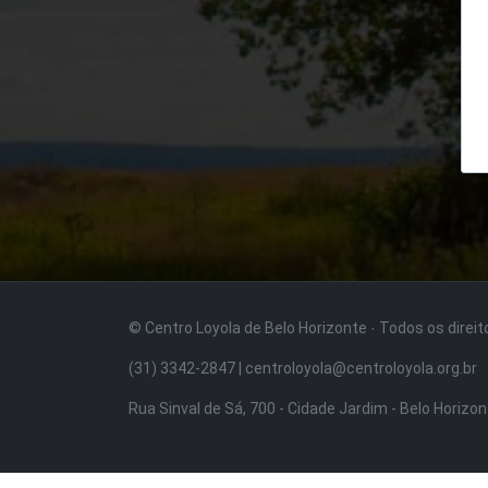
© Centro Loyola de Belo Horizonte · Todos os direi
(31) 3342-2847 | centroloyola@centroloyola.org.br
Rua Sinval de Sá, 700 - Cidade Jardim - Belo Horizo