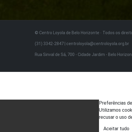
© Centro Loyola de Belo Horizonte · Todos os direi
(31) 3342-2847 | centroloyola@centroloyola.org.br
Rua Sinval de Sá, 700 - Cidade Jardim - Belo Horizo
Preferências d
Utilizamos cook
recusar o uso d
Aceitar tudo