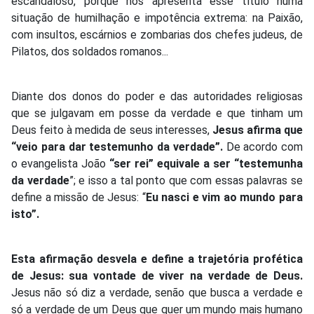
escandaloso, porque nos apresenta esse título numa
situação de humilhação e impotência extrema: na Paixão,
com insultos, escárnios e zombarias dos chefes judeus, de
Pilatos, dos soldados romanos...
Diante dos donos do poder e das autoridades religiosas
que se julgavam em posse da verdade e que tinham um
Deus feito à medida de seus interesses,
Jesus afirma que
“veio para dar testemunho da verdade”.
De acordo com
o evangelista João
“ser rei” equivale a ser “testemunha
da verdade
”; e isso a tal ponto que com essas palavras se
define a missão de Jesus: “
Eu nasci e vim ao mundo para
isto”.
Esta afirmação desvela e define a trajetória profética
de Jesus: sua vontade de viver na verdade de Deus.
Jesus não só diz a verdade, senão que busca a verdade e
só a verdade de um Deus que quer um mundo mais humano