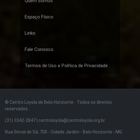
Quem somos
Espaço Físico
Links
Fale Conosco
Termos de Uso e Política de Privacidade
© Centro Loyola de Belo Horizonte · Todos os direitos
reservados.
(31) 3342-2847 | centroloyola@centroloyola.org.br
Rua Sinval de Sá, 700 - Cidade Jardim - Belo Horizonte - MG