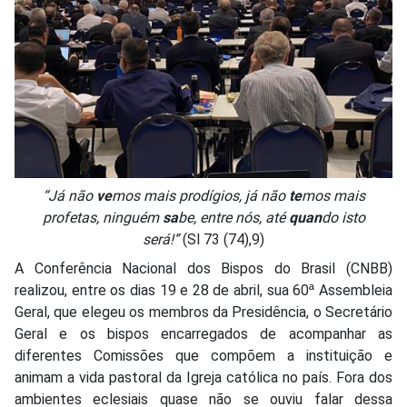
“Já não
ve
mos mais prodígios, já não
te
mos mais
profetas, ninguém
sa
be, entre nós, até
quan
do isto
será!”
(Sl 73 (74),9)
A Conferência Nacional dos Bispos do Brasil (CNBB)
realizou, entre os dias 19 e 28 de abril, sua 60ª Assembleia
Geral, que elegeu os membros da Presidência, o Secretário
Geral e os bispos encarregados de acompanhar as
diferentes Comissões que compõem a instituição e
animam a vida pastoral da Igreja católica no país. Fora dos
ambientes eclesiais quase não se ouviu falar dessa