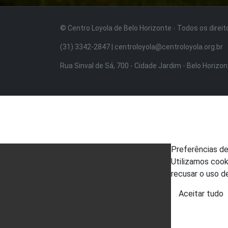
© Centro Loyola de Belo Horizonte · Todos os direi
(31) 3342-2847 | centroloyola@centroloyola.org.br
Rua Sinval de Sá, 700 - Cidade Jardim - Belo Horizo
Preferências d
Utilizamos cook
recusar o uso d
Aceitar tudo