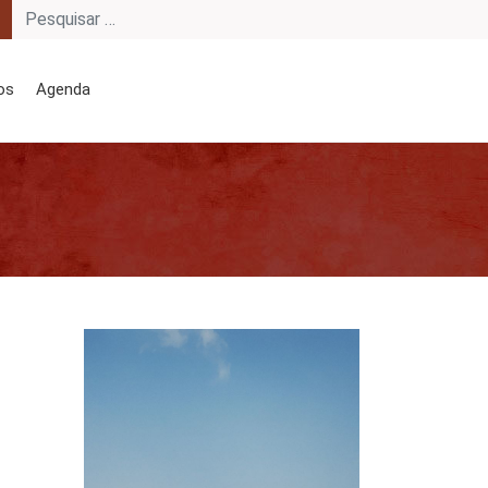
os
Agenda