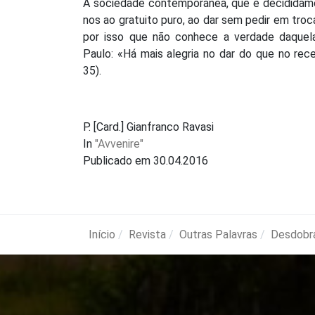
A sociedade contemporânea, que é decididame
nos ao gratuito puro, ao dar sem pedir em troca,
por isso que não conhece a verdade daquela
Paulo: «Há mais alegria no dar do que no rec
35).
P. [Card.] Gianfranco Ravasi
In
"Avvenire"
Publicado em 30.04.2016
Início
Revista
Outras Palavras
Desdobr