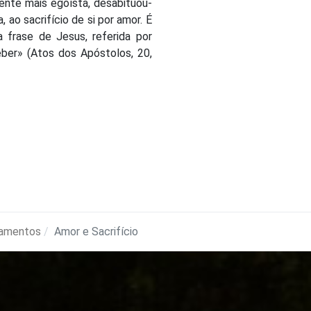
nte mais egoísta, desabituou-
 ao sacrifício de si por amor. É
 frase de Jesus, referida por
eber» (Atos dos Apóstolos, 20,
amentos
Amor e Sacrifício