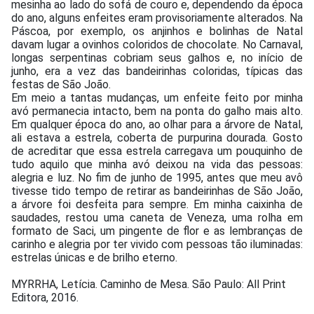
mesinha ao lado do sofá de couro e, dependendo da época
do ano, alguns enfeites eram provisoriamente alterados. Na
Páscoa, por exemplo, os anjinhos e bolinhas de Natal
davam lugar a ovinhos coloridos de chocolate. No Carnaval,
longas serpentinas cobriam seus galhos e, no início de
junho, era a vez das bandeirinhas coloridas, típicas das
festas de São João.
Em meio a tantas mudanças, um enfeite feito por minha
avó permanecia intacto, bem na ponta do galho mais alto.
Em qualquer época do ano, ao olhar para a árvore de Natal,
ali estava a estrela, coberta de purpurina dourada. Gosto
de acreditar que essa estrela carregava um pouquinho de
tudo aquilo que minha avó deixou na vida das pessoas:
alegria e luz. No fim de junho de 1995, antes que meu avô
tivesse tido tempo de retirar as bandeirinhas de São João,
a árvore foi desfeita para sempre. Em minha caixinha de
saudades, restou uma caneta de Veneza, uma rolha em
formato de Saci, um pingente de flor e as lembranças de
carinho e alegria por ter vivido com pessoas tão iluminadas:
estrelas únicas e de brilho eterno.
MYRRHA, Letícia. Caminho de Mesa. São Paulo: All Print
Editora, 2016.