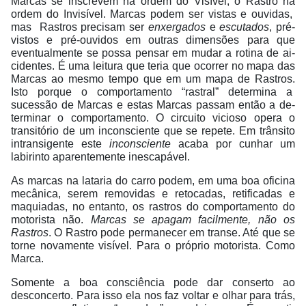
Marcas se inscrevem na ordem do Visível, o Rastro na
ordem do Invisível. Marcas podem ser vistas e ouvidas,
mas
Rastros precisam ser
enxergados
e
escutados
, pré-
vistos e pré-ouvidos em outras dimensões para que
eventualmente se possa pensar em mudar a rotina de ai-
cidentes. É uma leitura que teria que ocorrer no mapa das
Marcas ao mesmo tempo que em um mapa de Rastros.
Isto porque o comportamento “rastral” determina a
sucessão de Marcas e estas Marcas passam então a de-
terminar o comportamento. O circuito vicioso opera o
transitório de um inconsciente que se repete. Em trânsito
intransigente este
inconsciente
acaba por cunhar um
labirinto aparentemente inescapável.
As marcas na lataria do carro podem, em uma boa oficina
mecânica, serem removidas e retocadas, retificadas e
maquiadas, no entanto, os rastros do comportamento do
motorista não.
Marcas se apagam facilmente, não os
Rastros
. O Rastro pode permanecer em transe. Até que se
torne novamente visível. Para o próprio motorista. Como
Marca.
Somente a boa consciência pode dar conserto ao
desconcerto. Para isso ela nos faz voltar e olhar para trás,