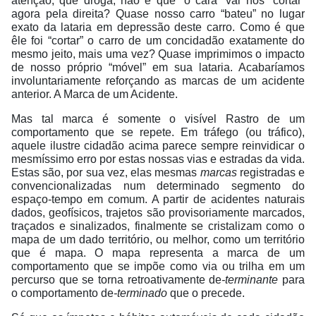
atenção, que droga, não é que “o cara” vai nos “cortar”
agora pela direita? Quase nosso carro “bateu” no lugar
exato da lataria em depressão deste carro. Como é que
êle foi “cortar” o carro de um concidadão exatamente do
mesmo jeito, mais uma vez? Quase imprimimos o impacto
de nosso próprio “móvel” em sua lataria. Acabaríamos
involuntariamente reforçando as marcas de um acidente
anterior. A Marca de um Acidente.
Mas tal marca é somente o visível Rastro de um
comportamento que se repete. Em tráfego (ou tráfico),
aquele ilustre cidadão acima parece sempre reinvidicar o
mesmíssimo erro por estas nossas vias e estradas da vida.
Estas são, por sua vez, elas mesmas
marcas
registradas e
convencionalizadas num determinado segmento do
espaço-tempo em comum. A partir de acidentes naturais
dados, geofísicos, trajetos são provisoriamente marcados,
traçados e sinalizados, finalmente se cristalizam como o
mapa de um dado território, ou melhor, como um território
que é mapa. O mapa representa a marca de um
comportamento que se impõe como via ou trilha em um
percurso que se torna retroativamente de
-terminante
para
o comportamento de
-terminado
que o precede.