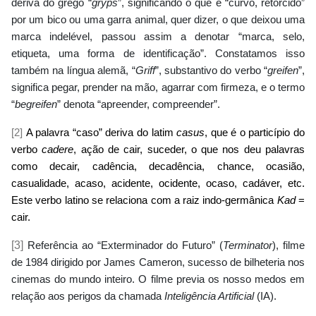
deriva do grego “
gryps
”, significando o que é “curvo, retorcido”
por um bico ou uma garra animal, quer dizer, o que deixou uma
marca indelével, passou assim a denotar “marca, selo,
etiqueta, uma forma de identificação”. Constatamos isso
também na língua alemã, “
Griff
”, substantivo do verbo “
greifen
”,
significa pegar, prender na mão, agarrar com firmeza, e o termo
“
begreifen
” denota “apreender, compreender”.
[2]
A palavra “caso” deriva do latim
casus
, que é o particípio do
verbo
cadere
, ação de cair, suceder, o que nos deu palavras
como decair, cadência, decadência, chance, ocasião,
casualidade, acaso, acidente, ocidente, ocaso, cadáver, etc.
Este verbo latino se relaciona com a raiz indo-germânica
Kad
=
cair.
[3]
Referência ao “Exterminador do Futuro” (
Terminator
), filme
de 1984 dirigido por James Cameron, sucesso de bilheteria nos
cinemas do mundo inteiro. O filme previa os nosso medos em
relação aos perigos da chamada
Inteligência Artificial
(IA).