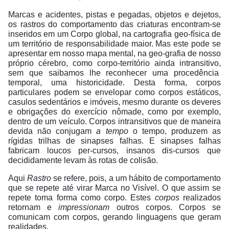
Marcas e acidentes, pistas e pegadas, objetos e dejetos,
os rastros do comportamento das criaturas encontram-se
inseridos em um Corpo global, na cartografia geo-física de
um território de responsabilidade maior. Mas este pode se
apresentar em nosso mapa mental, na geo-grafia de nosso
próprio cérebro, como corpo-território ainda intransitivo,
sem que saibamos lhe reconhecer uma procedência
temporal, uma historicidade. Desta forma, corpos
particulares podem se envelopar como corpos estáticos,
casulos sedentários e imóveis, mesmo durante os deveres
e obrigações do exercício nômade, como por exemplo,
dentro de um veículo. Corpos intransitivos que de maneira
devida não conjugam
a tempo
o tempo, produzem as
rígidas trilhas de sinapses falhas. E sinapses falhas
fabricam loucos per-cursos, insanos dis-cursos que
decididamente levam às rotas de colisão.
Aqui
Rastro
se refere, pois, a um hábito de comportamento
que se repete até virar Marca no Visível. O que assim se
repete toma forma como corpo. Estes
corpos
realizados
retornam e
impressionam
outros corpos. Corpos se
comunicam com corpos, gerando linguagens que geram
realidades.