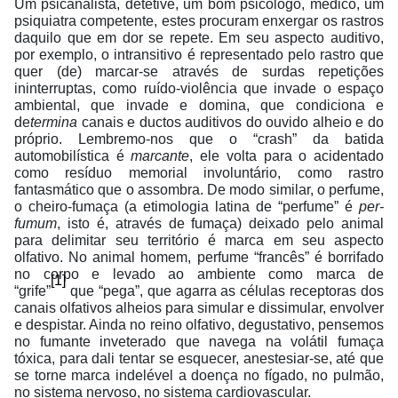
Um psicanalista, detetive, um bom psicólogo, médico, um
psiquiatra competente, estes procuram enxergar os rastros
daquilo que em dor se repete. Em seu aspecto auditivo,
por exemplo, o intransitivo é representado pelo rastro que
quer (de) marcar-se através de surdas repetições
ininterruptas, como ruído-violência que invade o espaço
ambiental, que invade e domina, que condiciona e
de
termina
canais e ductos auditivos do ouvido alheio e do
próprio. Lembremo-nos que o “crash” da batida
automobilística é
marcante
, ele volta para o acidentado
como resíduo memorial involuntário, como rastro
fantasmático que o assombra. De modo similar, o perfume,
o cheiro-fumaça (a etimologia latina de “perfume” é
per-
fumum
, isto é, através de fumaça) deixado pelo animal
para delimitar seu território é marca em seu aspecto
olfativo. No animal homem, perfume “francês” é borrifado
no corpo e levado ao ambiente como marca de
[1]
“grife”
que “pega”, que agarra as células receptoras dos
canais olfativos alheios para simular e dissimular, envolver
e despistar. Ainda no reino olfativo, degustativo, pensemos
no fumante inveterado que navega na volátil fumaça
tóxica, para dali tentar se esquecer, anestesiar-se, até que
se torne marca indelével a doença no fígado, no pulmão,
no sistema nervoso, no sistema cardiovascular.