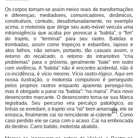
Os corpos tornam-se assim
meios
reais de transformações
e diferenças, mediadores, comunicadores, dinâmicos,
construtivos, contudo, desafortunadamente, no exemplo
acima, o motorista que dirige seu auto-móvel veicula uma
intransigência que acaba por provocar a “batida”, o “fim”
do trajeto, o “terminal” para seu rastro. Batidas e
trombadas, assim como tropeços e esbarrões, lapsos e
atos falhos, não seriam, portanto, tão casuais assim,
o
retorno do recalcado
, o retorno do intransitivo “cria
problemas” para o próximo, geralmente “bate” em outro
com violência. A “batida” não é encontro acidental, não é
co-incidência, é vício mesmo. Vício
rastro-lógico
. Aqui em
nossa ilustração, o motorista compulsivo é perseguido
pelos proprios rastros enquanto aparenta persegui-los,
mas é obrigado a parar na “batida”: “na marra”. Para novo
desencontro marcante. O desencontro torna-se sua Marca
registrada. Seu percurso vira percalço patológico, as
linhas se enredam, o trajeto vira “nó” bem amarrado, ele se
[2]
enrasca, finalmente
cai
no reincidente ai-cidente
. Como
caso perdido ele se casa com o acaso. Cai na emboscada
do destino. Carro batido, motorista abatido.