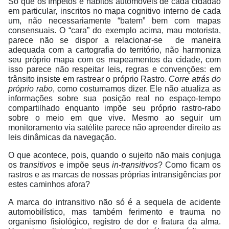
Só que os ímpetos e hábitos automóveis de cada cidadão
em particular, inscritos no mapa cognitivo interno de cada
um, não necessariamente “batem” bem com mapas
consensuais. O “cara” do exemplo acima, mau motorista,
parece não se dispor a relacionar-se
de maneira
adequada com a cartografia do território, não harmoniza
seu próprio mapa com os mapeamentos da cidade, com
isso parece não respeitar leis, regras e convenções: em
trânsito insiste em rastrear o próprio Rastro.
Corre atrás do
próprio rabo
, como costumamos dizer. Ele não atualiza as
informações sobre sua posição real no espaço-tempo
compartilhado enquanto impõe seu próprio rastro-rabo
sobre o meio em que vive. Mesmo ao seguir um
monitoramento via satélite parece não apreender direito as
leis dinâmicas da navegação.
O que acontece, pois, quando o sujeito não mais conjuga
os
transitivos
e impõe seus
in-transitivos
? Como ficam os
rastros e as marcas de nossas próprias intransigências por
estes caminhos afora?
A marca do intransitivo não só é a sequela de acidente
automobilístico, mas também ferimento e trauma no
organismo fisiológico, registro de dor e fratura da alma.