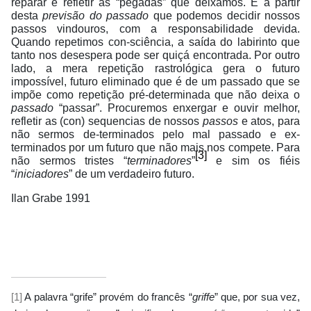
reparar e refletir as “pegadas” que deixamos. É a partir
desta
previsão do passado
que podemos decidir nossos
passos vindouros, com a responsabilidade devida.
Quando repetimos con-sciência, a saída do labirinto que
tanto nos desespera pode ser quiçá encontrada. Por outro
lado, a mera repetição rastrológica gera o futuro
impossível, futuro eliminado que é de um passado que se
impõe como repetição pré-determinada que não deixa o
passado
“passar”. Procuremos enxergar e ouvir melhor,
refletir as (con) sequencias de nossos
passos
e atos, para
não sermos de-terminados pelo mal passado e ex-
terminados por um futuro que não mais nos compete. Para
[3]
não sermos tristes “
terminadores
”
e sim os fiéis
“
iniciadores
” de um verdadeiro futuro.
Ilan Grabe 1991
[1]
A palavra “grife” provém do francês “
griffe
” que, por sua vez,