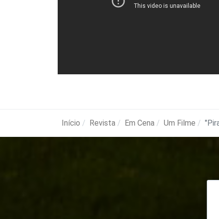
Início
Revista
Em Cena
Um Filme
"Pir