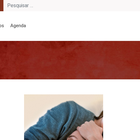
os
Agenda