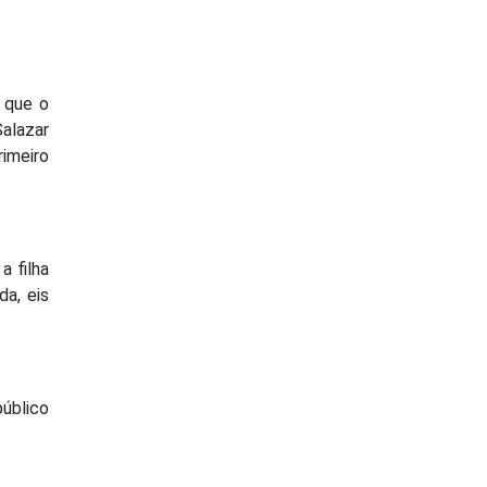
 que o
Salazar
imeiro
a filha
da, eis
público