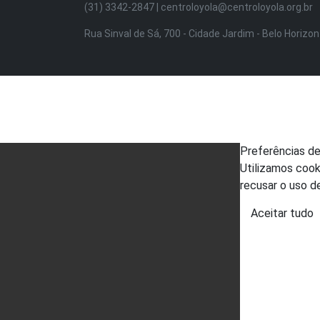
(31) 3342-2847 | centroloyola@centroloyola.org.br
Rua Sinval de Sá, 700 - Cidade Jardim - Belo Horizo
Preferências d
Utilizamos cook
recusar o uso d
Aceitar tudo