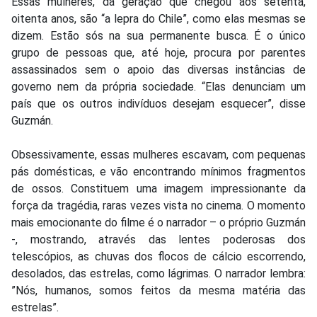
Essas mulheres, da geração que chegou aos setenta,
oitenta anos, são “a lepra do Chile”, como elas mesmas se
dizem. Estão sós na sua permanente busca. É o único
grupo de pessoas que, até hoje, procura por parentes
assassinados sem o apoio das diversas instâncias de
governo nem da própria sociedade. “Elas denunciam um
país que os outros indivíduos desejam esquecer”, disse
Guzmán.
Obsessivamente, essas mulheres escavam, com pequenas
pás domésticas, e vão encontrando mínimos fragmentos
de ossos. Constituem uma imagem impressionante da
força da tragédia, raras vezes vista no cinema. O momento
mais emocionante do filme é o narrador – o próprio Guzmán
-, mostrando, através das lentes poderosas dos
telescópios, as chuvas dos flocos de cálcio escorrendo,
desolados, das estrelas, como lágrimas. O narrador lembra:
”Nós, humanos, somos feitos da mesma matéria das
estrelas”.