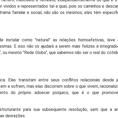
er vividos e representados tal e qual, pois os caminhos e desc
 trama familiar e social, não são os mesmos; eles têm especif
 instalar como "natural" as relações homoafetivas, leve
esmas. E isso não os ajudará a serem mais felizes e integrado
no", ou mesmo "Rede Globo", que sabemos não ser o real do cotid
. Elas transitam entre seus conflitos relacionais desde j
tem e sofrem, mas elas discorrem sobre o que vivem, racionali
ento do próprio adoecer psíquico, que é o que promove
struturante para sua subsequente resolução, sem que a an
uas desrazões.