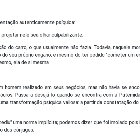
entação autenticamente psíquica:
projetar nele seu olhar culpabilizante.
reção do carro, o que usualmente não fazia. Todavia, naquele m
s do seu próprio engano, e mesmo do ter podido "cometer um e
mesmo, ela de si mesma.
 um homem realizado em seus negócios, mas não havia se enco
ouros. Passa a desejá-lo quando se encontra com a Paternida
ma transformação psíquica valiosa: a partir da constatação do 
rediu" uma norma implícita; podemos dizer que foi imolado pois 
ão dos cônjuges.