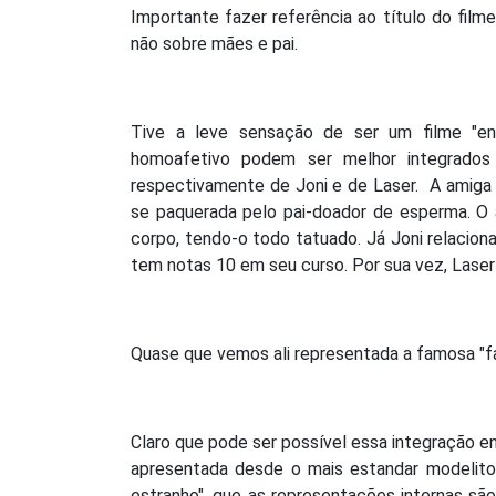
Importante fazer referência ao título do film
não sobre mães e pai.
Tive a leve sensação de ser um filme "en
homoafetivo podem ser melhor integrado
respectivamente de Joni e de Laser. A amiga d
se paquerada pelo pai-doador de esperma. O 
corpo, tendo-o todo tatuado. Já Joni relacio
tem notas 10 em seu curso. Por sua vez, Lase
Quase que vemos ali representada a famosa "fa
Claro que pode ser possível essa integração e
apresentada desde o mais estandar modelito "
estranho", que as representações internas sã