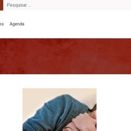
os
Agenda