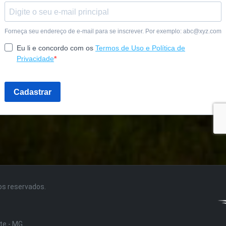
tos reservados.
nte - MG