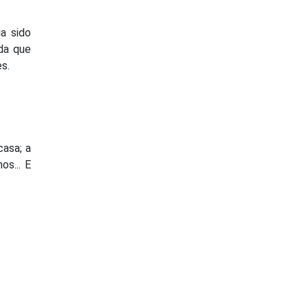
a sido
da que
es.
casa; a
os... E