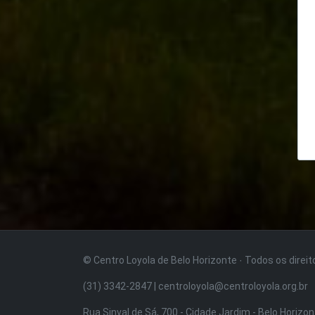
© Centro Loyola de Belo Horizonte · Todos os direi
(31) 3342-2847 | centroloyola@centroloyola.org.br
Rua Sinval de Sá, 700 - Cidade Jardim - Belo Horizo