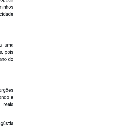
aminhos
icidade
 a uma
s, pois
iano do
argões
zando e
 reais
gústia