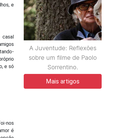
lhos, e
 casal
amigos
A Juventude: Reflexões
itando-
sobre um filme de Paolo
róprio
o, e só
Sorrentino.
Mais artigos
foi-nos
 amor é
a opção