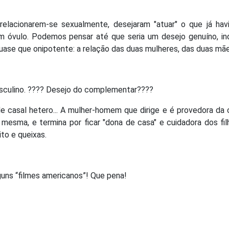
elacionarem-se sexualmente, desejaram "atuar" o que já havi
 óvulo. Podemos pensar até que seria um desejo genuíno, in
uase que onipotente: a relação das duas mulheres, das duas mã
asculino. ???? Desejo do complementar????
e casal hetero... A mulher-homem que dirige e é provedora da 
mesma, e termina por ficar "dona de casa" e cuidadora dos filh
ito e queixas.
guns “filmes americanos”! Que pena!