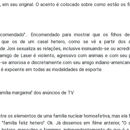
e, em seu original. O acento é colocado sobre como estão os fi
comendado"... Encomendado para mostrar que os filhos de
s que os de um casal hetero, como se vê a partir dos 
e Joni sexualiza as relações, inclusive insinuando-se ou acred
amigo de Laser é violento, agressivo com animais e com seu p
na-se amorosa e discretamente com seu amigo indiano-american
r é expoente em todas as modalidades de esporte.
mília margarina" dos anúncios de TV.
ntre os elementos de uma família nuclear homoafetiva, mas ela 
família feliz hetero". Ok. Já dissemos em filme anterior, "O
o hetero, masculino e feminino, independentemente do que é 