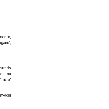
omento,
ngano",
ntrado
de, ou
"fruto"
invadiu