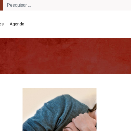
os
Agenda