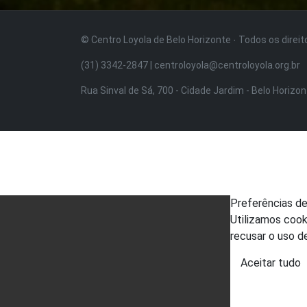
© Centro Loyola de Belo Horizonte · Todos os direi
(31) 3342-2847 | centroloyola@centroloyola.org.br
Rua Sinval de Sá, 700 - Cidade Jardim - Belo Horizo
Preferências d
Utilizamos cook
recusar o uso d
Aceitar tudo