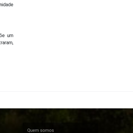
nidade
põe um
traram,
Quem somos