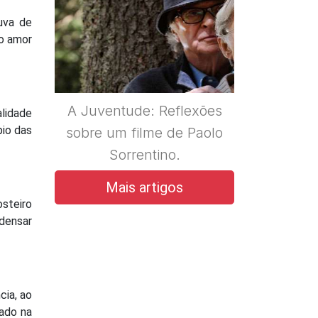
uva de
ao amor
A Juventude: Reflexões
lidade
pio das
sobre um filme de Paolo
Sorrentino.
Mais artigos
osteiro
adensar
cia, ao
zado na