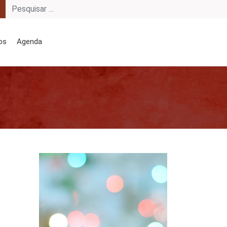
os
Agenda