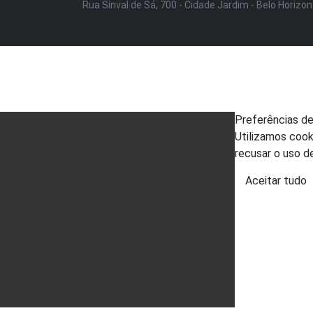
Rua Sinval de Sá, 700 - Cidade Jardim - Belo Horizo
Preferências d
Utilizamos cook
recusar o uso d
Aceitar tudo