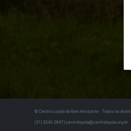
© Centro Loyola de Belo Horizonte · Todos os direi
(31) 3342-2847 | centroloyola@centroloyola.org.br