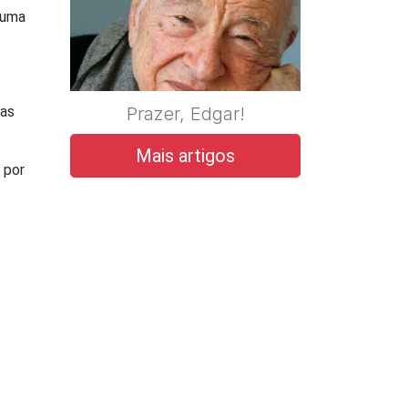
 uma
 as
Prazer, Edgar!
Mais artigos
 por