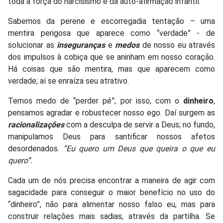
toda a força do narcisismo e da auto-afirmação infantil.
Sabemos da perene e escorregadia tentação – uma
mentira perigosa que aparece como “verdade” - de
solucionar as
inseguranças
e
medos
de nosso eu através
dos impulsos à cobiça que se aninham em nosso coração.
Há coisas que são mentira, mas que aparecem como
verdade; aí se enraíza seu atrativo.
Temos medo de “perder pé”; por isso, com o
dinheiro
,
pensamos agradar e robustecer nosso ego. Daí surgem as
racionalizações
com a desculpa de servir a Deus; no fundo,
manipulamos Deus para santificar nossos afetos
desordenados.
“Eu quero um Deus que queira o que eu
quero”.
Cada um de nós precisa encontrar a maneira de agir com
sagacidade para conseguir o maior benefício no uso do
“dinheiro”, não para alimentar nosso falso eu, mas para
construir relações mais sadias, através da partilha. Se