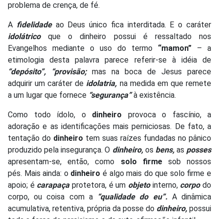
problema de crença, de fé.
A
fidelidade
ao Deus único fica interditada. E o caráter
idolátrico
que o dinheiro possui é ressaltado nos
Evangelhos mediante o uso do termo
“mamon”
– a
etimologia desta palavra parece referir-se à idéia de
“depósito”, “provisão;
mas na boca de Jesus parece
adquirir um caráter de
idolatria,
na medida em que remete
a um lugar que fornece
“segurança”
à existência.
Como todo ídolo, o
dinheiro
provoca o fascínio, a
adoração e as identificações mais perniciosas. De fato, a
tentação do
dinheiro
tem suas raízes fundadas no pânico
produzido pela insegurança. O
dinheiro,
os
bens,
as
posses
apresentam-se, então, como
solo firme
sob nossos
pés. Mais ainda: o
dinheiro
é algo mais do que solo firme e
apoio; é
carapaça
protetora, é um
objeto
interno,
corpo
do
corpo, ou coisa com a
“qualidade do eu”.
A dinâmica
acumulativa, retentiva, própria da posse do
dinheiro,
possui