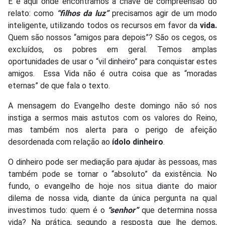
E é aqui onde encontramos a chave de compreensão do
relato: como
“filhos da luz”
precisamos agir de um modo
inteligente, utilizando todos os recursos em favor da
vida.
Quem são nossos “amigos para depois”? São os cegos, os
excluídos, os pobres em geral. Temos amplas
oportunidades de usar o “vil dinheiro” para conquistar estes
amigos. Essa Vida não é outra coisa que as “moradas
eternas” de que fala o texto.
A mensagem do Evangelho deste domingo não só nos
instiga a sermos mais astutos com os valores do Reino,
mas também nos alerta para o perigo de afeição
desordenada com relação ao
ídolo dinheiro
.
O dinheiro pode ser mediação para ajudar às pessoas, mas
também pode se tornar o “absoluto” da existência. No
fundo, o evangelho de hoje nos situa diante do maior
dilema de nossa vida, diante da única pergunta na qual
investimos tudo: quem é o
“senhor”
que determina nossa
vida? Na prática, segundo a resposta que lhe demos,