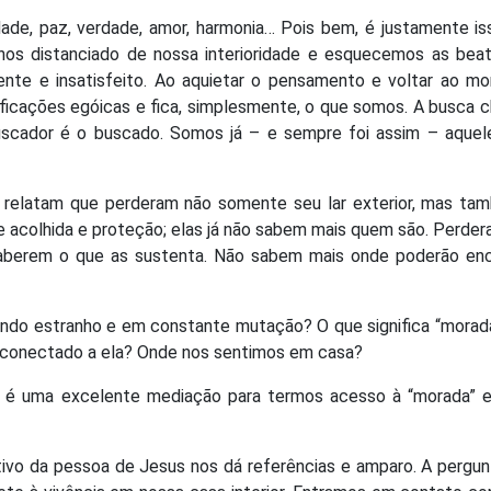
idade, paz, verdade, amor, harmonia… Pois bem, é justamente i
os distanciado de nossa interioridade e esquecemos as beat
rente e insatisfeito. Ao aquietar o pensamento e voltar ao m
ificações egóicas e fica, simplesmente, o que somos. A busca 
scador é o buscado. Somos já – e sempre foi assim – aquel
 relatam que perderam não somente seu lar exterior, mas ta
e acolhida e proteção; elas já não sabem mais quem são. Perde
aberem o que as sustenta. Não sabem mais onde poderão enc
undo estranho e em constante mutação? O que significa “morad
 conectado a ela? Onde nos sentimos em casa?
s é uma excelente mediação para termos acesso à “morada” 
ivo da pessoa de Jesus nos dá referências e amparo. A pergun