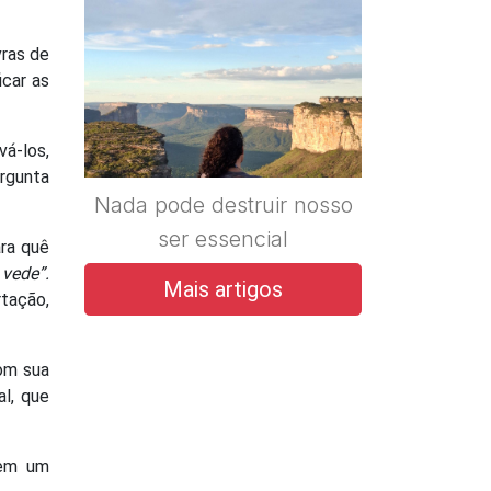
vras de
icar as
vá-los,
ergunta
Nada pode destruir nosso
ser essencial
ara quê
vede”.
Mais artigos
tação,
com sua
al, que
 em um