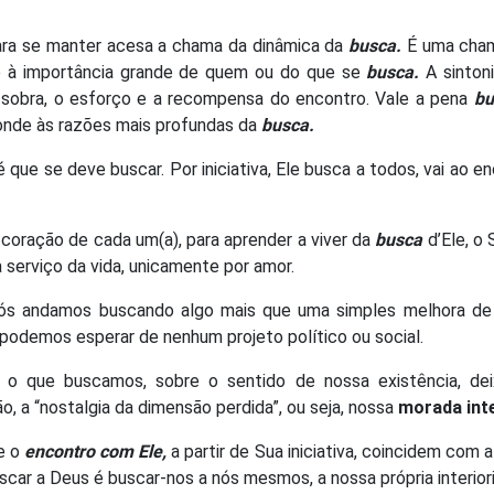
ara se manter acesa a chama da dinâmica da
busca.
É uma cha
 à importância grande de quem ou do que se
busca.
A sinton
e sobra, o esforço e a recompensa do encontro. Vale a pena
bu
onde às razões mais profundas da
busca.
 que se deve buscar. Por iniciativa, Ele busca a todos, vai ao e
coração de cada um(a), para aprender a viver da
busca
d’Ele, o 
 serviço da vida, unicamente por amor.
ós andamos buscando algo mais que uma simples melhora de
 podemos esperar de nenhum projeto político ou social.
 o que buscamos, sobre o sentido de nossa existência, de
, a “nostalgia da dimensão perdida”, ou seja, nossa
morada
int
e o
encontro com Ele,
a partir de Sua iniciativa, coincidem com 
ar a Deus é buscar-nos a nós mesmos, a nossa própria interior