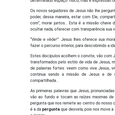
determinado espaço físico, mas é expressão do
Os novos seguidores de Jesus não lhe pergun
poder, dessa maneira, estar com Ele, compart
com”, morar juntos... Esta é a missão chave 
ocultar nada, oferecer com transparência sua v
“Vinde e vêde!”: Jesus lhes oferece sua mor
fazer o percurso interior, para descobrindo a ide
Estes discípulos acolhem o convite, vão com 
transformados pelo estilo de vida de Jesus, m
de palavras fortes: veem como vive Jesus, v
continua sendo a missão de Jesus e de se
compartilhada...
As primeiras palavras que Jesus, pronunciad
vão ao fundo e tocam as raízes mesmas de n
pergunta que nos remete ao centro do nosso c
é a da
pergunta
que desvela, pois nos move a 