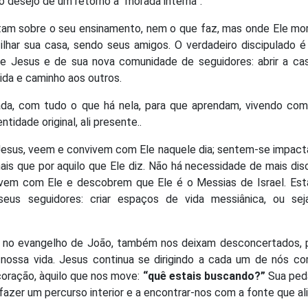
 desejo de um retorno à “morada interna”.
tam sobre o seu ensinamento, nem o que faz, mas onde Ele mor
ilhar sua casa, sendo seus amigos. O verdadeiro discipulado é
de Jesus e de sua nova comunidade de seguidores: abrir a ca
ida e caminho aos outros.
ada, com tudo o que há nela, para que aprendam, vivendo com 
ntidade original, ali presente..
Jesus, veem e convivem com Ele naquele dia; sentem-se impac
ais que por aquilo que Ele diz. Não há necessidade de mais dis
ivem com Ele e descobrem que Ele é o Messias de Israel. Esta
us seguidores: criar espaços de vida messiânica, ou seja
as no evangelho de João, também nos deixam desconcertados, 
ossa vida. Jesus continua se dirigindo a cada um de nós c
oração, àquilo que nos move:
“quê estais buscando?”
Sua ped
fazer um percurso interior e a encontrar-nos com a fonte que a