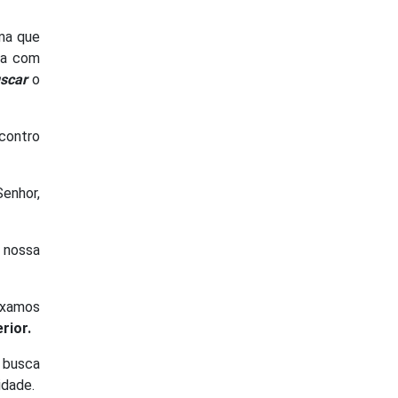
ma que
ia com
scar
o
ncontro
Senhor,
 nossa
ixamos
erior.
a busca
idade.