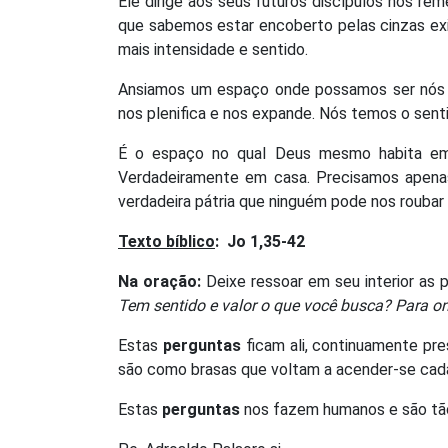
Ele dirige aos seus futuros discípulos nos re
que sabemos estar encoberto pelas cinzas exis
mais intensidade e sentido.
Ansiamos um espaço onde possamos ser nós
nos plenifica e nos expande. Nós temos o sent
É o espaço no qual Deus mesmo habita em 
Verdadeiramente em casa. Precisamos apenas o
verdadeira pátria que ninguém pode nos roubar 
Texto bíblico
:
Jo 1,35-42
Na oração:
Deixe ressoar em seu interior as 
Tem sentido e valor o que você busca? Para ond
Estas
perguntas
ficam ali, continuamente pr
são como brasas que voltam a acender-se cada
Estas
perguntas
nos fazem humanos e são tão