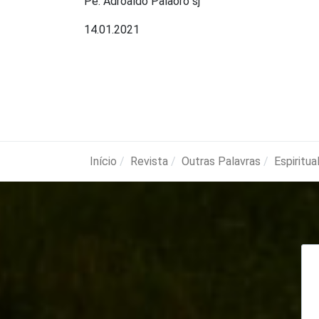
Pe. Adroaldo Palaoro sj
14.01.2021
Início
Revista
Outras Palavras
Espiritua