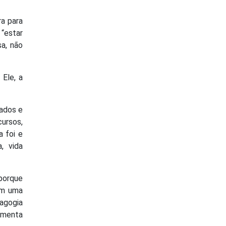
a para
 “estar
sa, não
Ele, a
tados e
cursos,
 foi e
, vida
porque
om uma
agogia
limenta