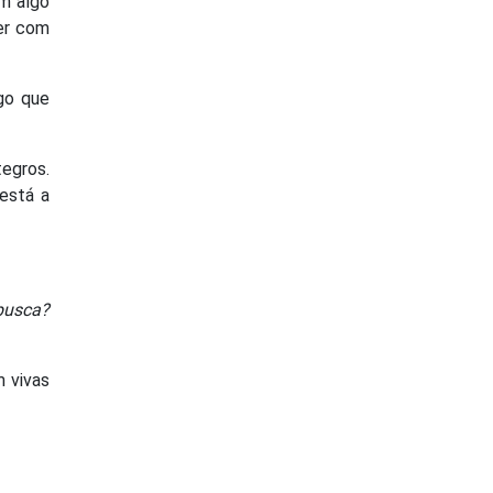
om algo
ver com
go que
egros.
 está a
busca?
 vivas