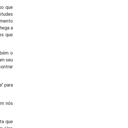
sso que
itudes
omento
chega a
es que
mbém o
ram seu
ontrar
a” para
em nós
ta que