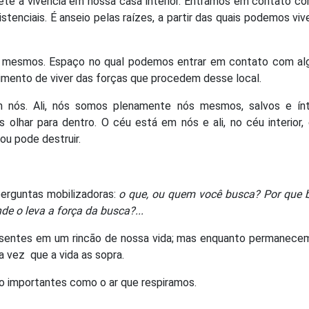
mete à vivência em nossa casa interior. Entramos em contato c
tenciais. É anseio pelas raízes, a partir das quais podemos vi
 mesmos. Espaço no qual podemos entrar em contato com al
imento de viver das forças que procedem desse local.
nós. Ali, nós somos plenamente nós mesmos, salvos e ínt
lhar para dentro. O céu está em nós e ali, no céu interior,
ou pode destruir.
perguntas mobilizadoras:
o que, ou quem você busca? Por que 
e o leva a força da busca?...
esentes em um rincão de nossa vida; mas enquanto permanecem
 vez que a vida as sopra.
 importantes como o ar que respiramos.