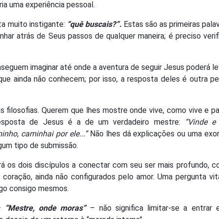
ria uma experiência pessoal.
ta muito instigante:
“quê buscais?”.
Estas são as primeiras pala
har atrás de Seus passos de qualquer maneira; é preciso verif
nseguem imaginar até onde a aventura de seguir Jesus poderá le
que ainda não conhecem; por isso, a resposta deles é outra p
s filosofias. Querem que lhes mostre onde vive, como vive e p
 resposta de Jesus é a de um verdadeiro mestre:
“Vinde
e 
nho, caminhai por ele...”
Não lhes dá explicações ou uma exor
gum tipo de submissão.
á os dois discípulos a conectar com seu ser mais profundo, 
 coração, ainda não configurados pelo amor. Uma pergunta vit
ogo consigo mesmos.
 –
“Mestre, onde moras”
– não significa limitar-se a entrar