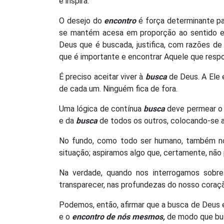
e inspira.
O desejo do
encontro
é força determinante p
se mantém acesa em proporção ao sentido e
Deus que é buscada, justifica, com razões d
que é importante e encontrar Aquele que resp
É preciso aceitar viver à
busca
de Deus. A Ele é
de cada um. Ninguém fica de fora.
Uma lógica de contínua
busca
deve permear o 
e da
busca
de todos os outros, colocando-se a
No fundo, como todo ser humano, também n
situação; aspiramos algo que, certamente, não
Na verdade, quando nos interrogamos sobre
transparecer, nas profundezas do nosso coração
Podemos, então, afirmar que a busca de Deus 
e o
encontro de nós mesmos,
de modo que busc