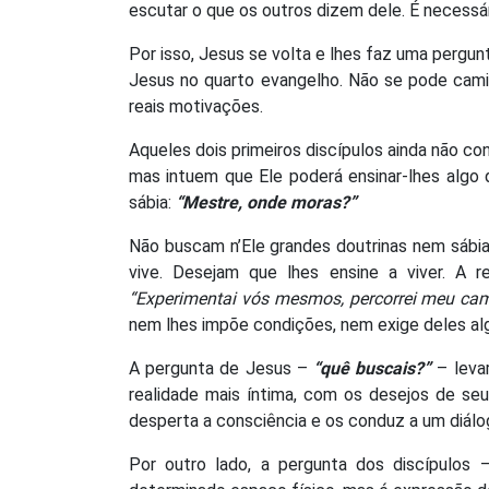
escutar o que os outros dizem dele. É necessá
Por isso, Jesus se volta e lhes faz uma pergun
Jesus no quarto evangelho. Não se pode camin
reais motivações.
Aqueles dois primeiros discípulos ainda não co
mas intuem que Ele poderá ensinar-lhes algo 
sábia:
“Mestre, onde moras?”
Não buscam n’Ele grandes doutrinas nem sábia
vive. Desejam que lhes ensine a viver. A
“Experimentai vós mesmos, percorrei meu cami
nem lhes impõe condições, nem exige deles al
A pergunta de Jesus –
“quê buscais?”
– levar
realidade mais íntima, com os desejos de seu
desperta a consciência e os conduz a um diál
Por outro lado, a pergunta dos discípulos