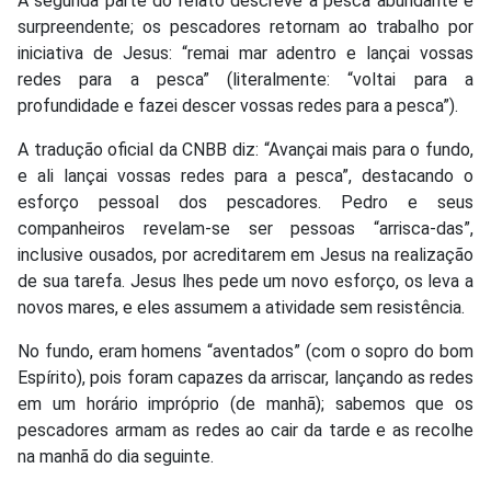
A segunda parte do relato descreve a pesca abundante e
surpreendente; os pescadores retornam ao trabalho por
iniciativa de Jesus: “remai mar adentro e lançai vossas
redes para a pesca” (literalmente: “voltai para a
profundidade e fazei descer vossas redes para a pesca”).
A tradução oficial da CNBB diz: “Avançai mais para o fundo,
e ali lançai vossas redes para a pesca”, destacando o
esforço pessoal dos pescadores. Pedro e seus
companheiros revelam-se ser pessoas “arrisca-das”,
inclusive ousados, por acreditarem em Jesus na realização
de sua tarefa. Jesus lhes pede um novo esforço, os leva a
novos mares, e eles assumem a atividade sem resistência.
No fundo, eram homens “aventados” (com o sopro do bom
Espírito), pois foram capazes da arriscar, lançando as redes
em um horário impróprio (de manhã); sabemos que os
pescadores armam as redes ao cair da tarde e as recolhe
na manhã do dia seguinte.