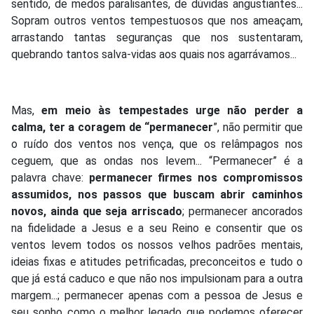
sentido, de medos paralisantes, de dúvidas angustiantes...
Sopram outros ventos tempestuosos que nos ameaçam,
arrastando tantas seguranças que nos sustentaram,
quebrando tantos salva-vidas aos quais nos agarrávamos...
Mas,
em meio às tempestades urge não perder a
calma, ter a coragem de “permanecer
”, não permitir que
o ruído dos ventos nos vença, que os relâmpagos nos
ceguem, que as ondas nos levem... “Permanecer” é a
palavra chave:
permanecer firmes nos compromissos
assumidos, nos passos que buscam abrir caminhos
novos, ainda que seja arriscado
; permanecer ancorados
na fidelidade a Jesus e a seu Reino e consentir que os
ventos levem todos os nossos velhos padrões mentais,
ideias fixas e atitudes petrificadas, preconceitos e tudo o
que já está caduco e que não nos impulsionam para a outra
margem...; permanecer apenas com a pessoa de Jesus e
seu sonho como o melhor legado que podemos oferecer