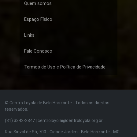
Quem somos
Espaço Físico
Links
Fale Conosco
Termos de Uso e Política de Privacidade
© Centro Loyola de Belo Horizonte · Todos os direitos
reservados.
(31) 3342-2847 | centroloyola@centroloyola.org.br
Rua Sinval de Sá, 700 - Cidade Jardim - Belo Horizonte - MG