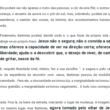
Ele poderá ver, não apenas o rosto das pessoas, a côr de uma flôr, o sorris
criança, o encanto da aurora ou o pôr-do-sol, mas, sobretudo, poderá ver a
existência, o sentido das coisas, da história, dos acontecimentos huma
vida...
Finalmente, Bartimeu poderá decidir onde ir, o que fazer da própria vid
Jesus não o segura; não o convida a se
dirigir-se ao próprio Deus.
mas oferece a capacidade de ver na direção certa; oferece
liberdade; ajuda-o a descobrir que, o desejo de viver, de ca
de gritar, nasce da fé.
E, naquela liberdade total, interior, faz a sua escolha: “...e seguia-o pelo c
ois da experiência do encontro com Jesus, Bartimeu passou da imobili
imidade... Para ele, a obscuridade se tornou luz; a marginalidade se tornou 
 tornou gratidão; a marginalidade se tornou seguimento... E tudo isso começ
da. Fica lá, na beira da estrada, marcando o lugar da mudança. A imagem
agora tomado pelo olhar de Je
á no mesmo lugar, mas Bartimeu,