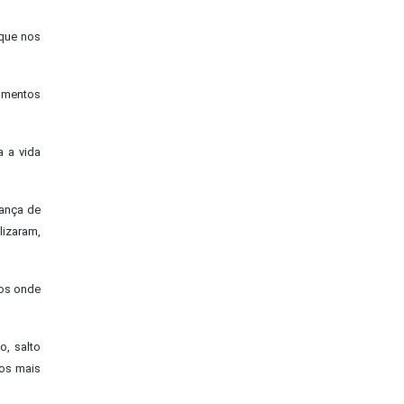
 que nos
momentos
a a vida
iança de
lizaram,
nos onde
o, salto
 os mais