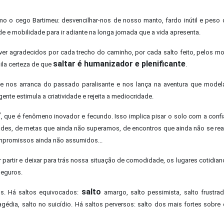
omo o cego Bartimeu: desvencilhar-nos de nosso manto, fardo inútil e peso
e e mobilidade para ir adiante na longa jornada que a vida apresenta.
er agradecidos por cada trecho do caminho, por cada salto feito, pelos 
saltar é humanizador e plenificante
uila certeza de que
.
 nos arranca do passado paralisante e nos lança na aventura que model
igente estimula a criatividade e rejeita a mediocridade.
”
, que é fenômeno inovador e fecundo. Isso implica pisar o solo com a conf
ades, de metas que ainda não superamos, de encontros que ainda não se rea
promissos ainda não assumidos...
r partir e deixar para trás nossa situação de comodidade, os lugares cotidia
eguros.
salto
os. Há saltos equivocados:
amargo, salto pessimista, salto frustrad
ragédia, salto no suicídio. Há saltos perversos: salto dos mais fortes sobre