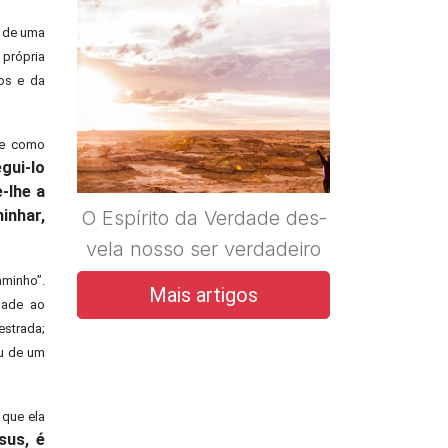
o de uma
 própria
nos e da
a e como
gui-lo
-lhe a
minhar,
O Espírito da Verdade des-
vela nosso ser verdadeiro
aminho”.
Mais artigos
dade ao
estrada;
ou de um
 que ela
sus, é