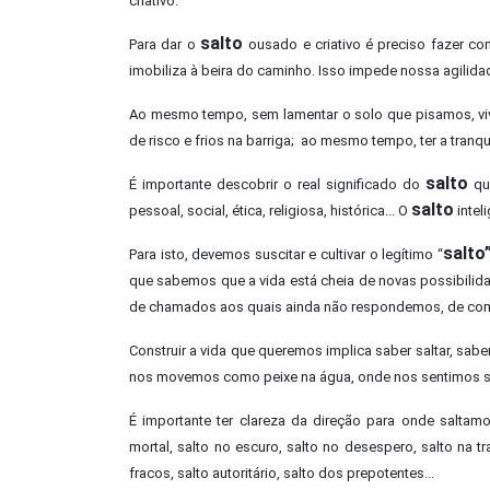
criativo.
salto
Para dar o
ousado e criativo é preciso fazer c
imobiliza à beira do caminho. Isso impede nossa agilidad
Ao mesmo tempo, sem lamentar o solo que pisamos, viv
de risco e frios na barriga; ao mesmo tempo, ter a tranq
salto
É importante descobrir o real significado do
que
salto
pessoal, social, ética, religiosa, histórica... O
intel
salto
Para isto, devemos suscitar e cultivar o legítimo “
que sabemos que a vida está cheia de novas possibilid
de chamados aos quais ainda não respondemos, de com
Construir a vida que queremos implica saber saltar, sabe
nos movemos como peixe na água, onde nos sentimos s
É importante ter clareza da direção para onde saltam
mortal, salto no escuro, salto no desespero, salto na t
fracos, salto autoritário, salto dos prepotentes...