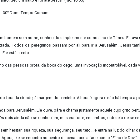
nto, deu um salto e foi até Jesus” (Mc. 10,50)
30º Dom. Tempo Comum
le é um homem sem nome, conhecido simplesmente como filho de Timeu. Estava
rada. Todos os peregrinos passam por ali para ir a Jerusalém. Jesus ta
 Ele está atento.
io das pessoas brota, da boca do cego, uma invocação incontrolável, cada 
ndo fora da cidade, à margem do caminho. A hora é agora e não há tempo a pe
 para Jerusalém. Ele ouve, pára e chama justamente aquele cujo grito pert
Os dois ainda não se conheciam, mas era forte, em ambos, o desejo de se enc
em hesitar: sua riqueza, sua segurança, seu teto... e entra na luz do olhar d
Agora, ele se encontra no centro da cena: face a face com o “Filho de Davi”.