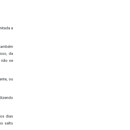
mitada a
a também
asso, da
 não se
ante, ou
ldizendo
nos dias
no salto