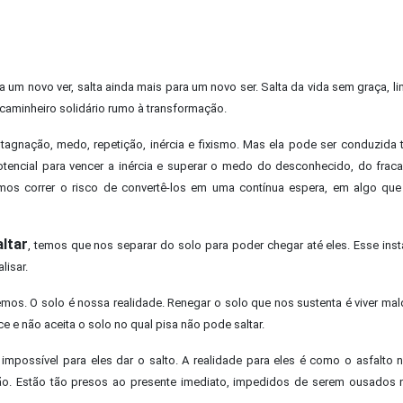
ra um novo ver, salta ainda mais para um novo ser. Salta da vida sem graça, li
caminheiro solidário rumo à transformação.
tagnação, medo, repetição, inércia e fixismo. Mas ela pode ser conduzid
tencial para vencer a inércia e superar o medo do desconhecido, do frac
mos correr o risco de convertê-los em uma contínua espera, em algo que
altar
, temos que nos separar do solo para poder chegar até eles. Esse inst
lisar.
mos. O solo é nossa realidade. Renegar o solo que nos sustenta é viver ma
 e não aceita o solo no qual pisa não pode saltar.
impossível para eles dar o salto. A realidade para eles é como o asfalto 
ão. Estão tão presos ao presente imediato, impedidos de serem ousados 