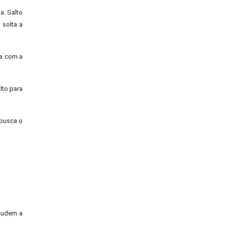
a. Salto
 solta a
za com a
lto para
 busca o
ajudem a