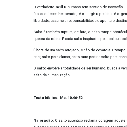
salto
O verdadeiro
humano tem sentido de inovação. É 
é o acontecer inesperado, é o surgir repentino, é o ge
liberdade, assume a responsabilidade e aponta o destino
Salto é também ruptura; de fato, o salto rompe obstácul
quebra da rotina. E cada salto inspirado, pessoal ou soc
É hora de um salto arrojado, e não de covardia. É tempo de
criar, salto para clamar, salto para partir e salto para const
O
salto
envolve a totalidade de ser humano, busca a verd
salto da humanização.
Texto bíblico: Mc. 10,46-52
Na oração:
O salto autêntico reclama coragem àquele