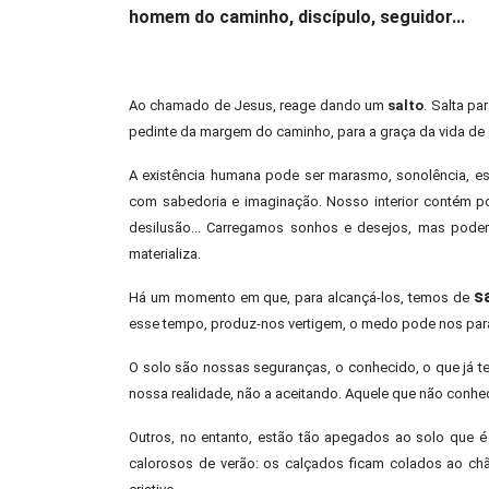
homem do caminho, discípulo, seguidor...
Ao chamado de Jesus, reage dando um
salto
. Salta pa
pedinte da margem do caminho, para a graça da vida de 
A existência humana pode ser marasmo, sonolência, es
com sabedoria e imaginação. Nosso interior contém po
desilusão... Carregamos sonhos e desejos, mas pode
materializa.
s
Há um momento em que, para alcançá-los, temos de
esse tempo, produz-nos vertigem, o medo pode nos para
O solo são nossas seguranças, o conhecido, o que já te
nossa realidade, não a aceitando. Aquele que não conhece
Outros, no entanto, estão tão apegados ao solo que é 
calorosos de verão: os calçados ficam colados ao ch