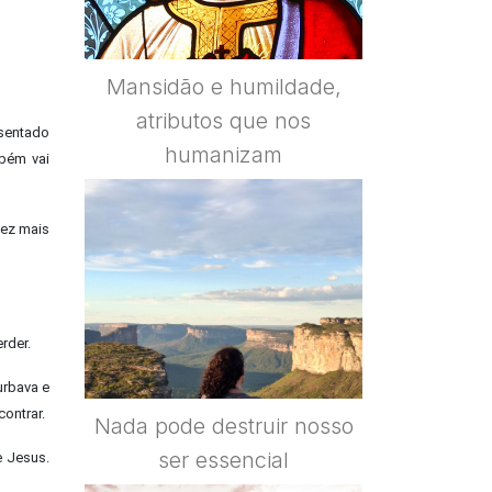
Mansidão e humildade,
atributos que nos
 sentado
humanizam
mbém vai
vez mais
rder.
urbava e
ontrar.
Nada pode destruir nosso
ser essencial
e Jesus.