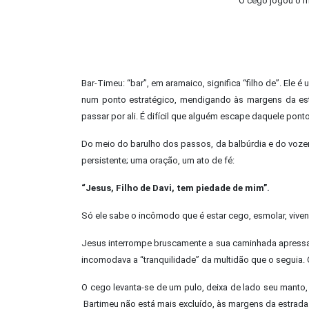
“O cego jogou o ma
Bar-Timeu: “bar”, em aramaico, significa “filho de”. E
num ponto estratégico, mendigando às margens da est
passar por ali. É difícil que alguém escape daquele ponto.
Do meio do barulho dos passos, da balbúrdia e do vozer
persistente; uma oração, um ato de fé:
“Jesus, Filho de Davi, tem piedade de mim”.
Só ele sabe o incômodo que é estar cego, esmolar, vive
Jesus interrompe bruscamente a sua caminhada apressada
incomodava a “tranquilidade” da multidão que o seguia. 
O cego levanta-se de um pulo, deixa de lado seu manto, s
Bartimeu não está mais excluído, às margens da estrada. 