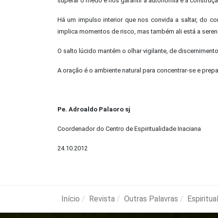
superar o medo e nos garantir a autonomia e a construção
Há um impulso interior que nos convida a saltar, do 
implica momentos de risco, mas também ali está a seren
O salto lúcido mantém o olhar vigilante, de discerniment
A oração é o ambiente natural para concentrar-se e prepa
Pe. Adroaldo Palaoro sj
Coordenador do Centro de Espiritualidade Inaciana
24.10.2012
Início
Revista
Outras Palavras
Espiritua