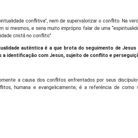
ritualidade conflitiva”, nem de supervalorizar o conflito. Na ver
m si mesmos, e seria muito impróprio falar de uma “espirituali
dade cristã no conflito”.
tualidade autêntica é a que brota do seguimento de Jesus 
s a identificação com Jesus, sujeito de conflito e perseguiç
omente a causa dos conflitos enfrentados por seus discípulo
litos, humana e evangelicamente; é a referência de como v