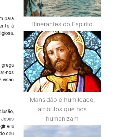
m para
Itinerantes do Espírito
ente à
igiosa,
a grega
xar-nos
a visão
Mansidão e humildade,
atributos que nos
clusão,
humanizam
. Jesus
ir e a
 do seu