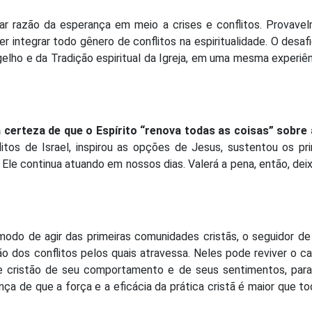
ar razão da esperança em meio a crises e conflitos. Provave
integrar todo gênero de conflitos na espiritualidade. O desaf
ngelho e da Tradição espiritual da Igreja, em uma mesma experiê
 certeza de que o Espírito “renova todas as coisas” sobre 
itos de Israel, inspirou as opções de Jesus, sustentou os pr
Ele continua atuando em nossos dias. Valerá a pena, então, dei
odo de agir das primeiras comunidades cristãs, o seguidor d
o dos conflitos pelos quais atravessa. Neles pode reviver o c
e cristão de seu comportamento e de seus sentimentos, para 
ça de que a força e a eficácia da prática cristã é maior que t