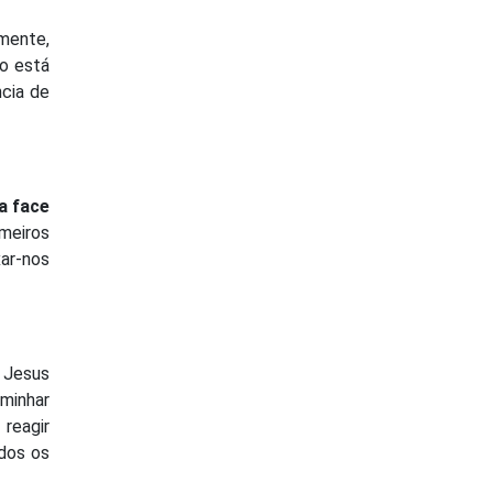
lmente,
io está
ncia de
a face
imeiros
xar-nos
e Jesus
aminhar
reagir
odos os