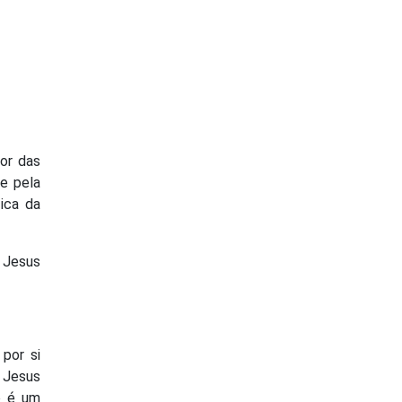
ior das
 e pela
tica da
 Jesus
por si
 Jesus
o é um