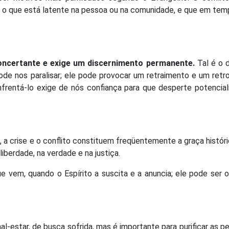
ar o que está latente na pessoa ou na comunidade, e que em te
oncertante e exige um discernimento permanente.
Tal é o 
pode nos paralisar; ele pode provocar um retraimento e um ret
Enfrentá-lo exige de nós confiança para que desperte potencia
, a crise e o conflito constituem freqüentemente a graça histór
berdade, na verdade e na justiça.
ue vem, quando o Espírito a suscita e a anuncia; ele pode ser 
mal-estar, de busca sofrida, mas é importante para purificar as p