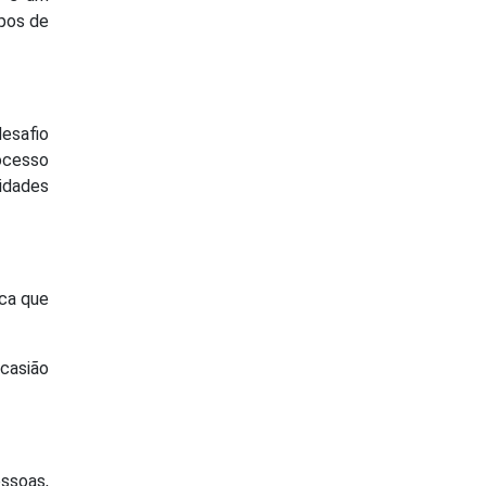
mpos de
desafio
rocesso
lidades
ica que
ocasião
essoas,