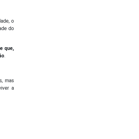
dade, o
dade do
e que,
ão
.
s, mas
iver a