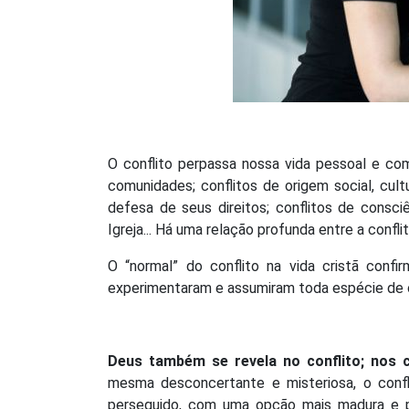
O conflito perpassa nossa vida pessoal e comun
comunidades; conflitos de origem social, cult
defesa de seus direitos; conflitos de consci
Igreja... Há uma relação profunda entre a confl
O “normal” do conflito na vida cristã confi
experimentaram e assumiram toda espécie de c
Deus também se revela no conflito; nos 
mesma desconcertante e misteriosa, o confl
perseguido, com uma opção mais madura e po