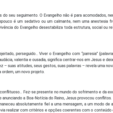
as do seu seguimento. O Evangelho não é para acomodados, ne
ampouco é um sedativo ou um calmante, nem uma anestesia fr
vivência do Evangelho desestabiliza toda estrutura, social ou rel
jeitado, perseguido... Viver o Evangelho com “parresia” (palavr
udácia, valentia e ousadia, significa centrar-nos em Jesus e dei
ez – suas atitudes, seus gestos, suas palavras – revela uma nov
a ordem, um novo projeto.
conflituoso... Fez-se presente no mundo do sofrimento e da ex
 e anunciando a Boa-Notícia do Reino, Jesus provocou conflitos
rmaneceu absolutamente fiel a uma mensagem, a um modo de ag
evia realizar com critérios e opções coerentes com o conteúdo