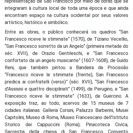
representação de São Francisco por meio de obras que se
integraram à cultura local de toda uma época e que ainda
encontram espaço na cultura ocidental por seus valores
artístico, histórico e simbólico.
Entre as obras, o público conhecerá os quadros “San
Francesco riceve le stimmate” (1570), de Tiziano Vecellio,
“San Francesco sorretto da un Angelo” (primeira metade do
séc. XVII), de Orazio Gentileschi, e “San Francesco
confortato da un angelo musicante” (1607-1608), de Guido
Reni, que também pintou a Bandeira de Procissão
“Francesco riceve le stimmate (frente); San Francesco
predica ai confratelli (verso)” (séc. XVII), “San Francesco
d’Assisisi e quattro disciplinati” (1499), de Perugino, e “San
Francesco riceve le stimmate” (1633), de Guercino. A
exposição traz, ao todo, acervos de 15 museus de 7
cidades italianas: Galleria Corsini, Palazzo Barberini, Musei
Capitolini, Museo di Roma, Museo Francescano dell’Istituto
Storico dei Cappuccini (Roma); Pinacoteca Civica,
Sacrestia della chiesa di San Francesco, Convento