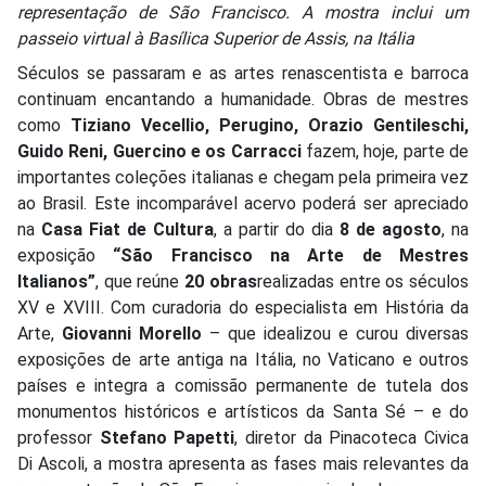
representação de São Francisco. A mostra inclui um
passeio virtual à Basílica Superior de Assis, na Itália
Séculos se passaram e as artes renascentista e barroca
continuam encantando a humanidade. Obras de mestres
como
Tiziano Vecellio, Perugino, Orazio Gentileschi,
Guido Reni, Guercino e os Carracci
fazem, hoje, parte de
importantes coleções italianas e chegam pela primeira vez
ao Brasil. Este incomparável acervo poderá ser apreciado
na
Casa Fiat de Cultura
, a partir do dia
8 de agosto
, na
exposição
“São Francisco na Arte de Mestres
Italianos”
, que reúne
20 obras
realizadas entre os séculos
XV e XVIII. Com curadoria do especialista em História da
Arte,
Giovanni Morello
– que idealizou e curou diversas
exposições de arte antiga na Itália, no Vaticano e outros
países e integra a comissão permanente de tutela dos
monumentos históricos e artísticos da Santa Sé – e do
professor
Stefano Papetti
, diretor da Pinacoteca Civica
Di Ascoli, a mostra apresenta as fases mais relevantes da