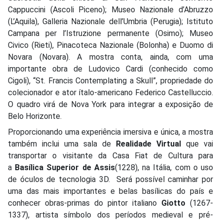
Cappuccini (Ascoli Piceno); Museo Nazionale d’Abruzzo
(L’Aquila), Galleria Nazionale dell’Umbria (Perugia); Istituto
Campana per l’Istruzione permanente (Osimo); Museo
Civico (Rieti), Pinacoteca Nazionale (Bolonha) e Duomo di
Novara (Novara). A mostra conta, ainda, com uma
importante obra de Ludovico Cardi (conhecido como
Cigoli), “St. Francis Contemplating a Skull”, propriedade do
colecionador e ator ítalo-americano Federico Castelluccio.
O quadro virá de Nova York para integrar a exposição de
Belo Horizonte.
Proporcionando uma experiência imersiva e única, a mostra
também inclui uma sala de
Realidade Virtual
que vai
transportar o visitante da Casa Fiat de Cultura para
a
Basílica Superior de Assis
(1228), na Itália, com o uso
de óculos de tecnologia 3D. Será possível caminhar por
uma das mais importantes e belas basílicas do país e
conhecer obras-primas do pintor italiano
Giotto
(1267-
1337), artista símbolo dos períodos medieval e pré-