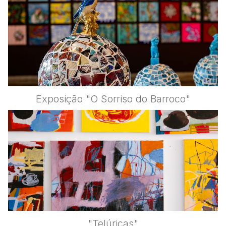
Exposição "O Sorriso do Barroco"
"Telúricas"