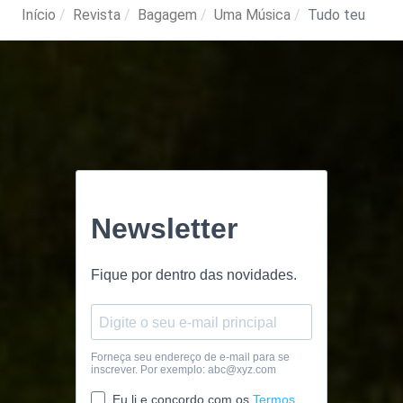
Início
Revista
Bagagem
Uma Música
Tudo teu