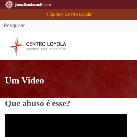
Ajude o Centro Loyola
Um Video
Que abuso é esse?