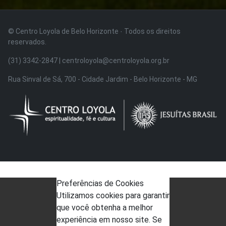
© Centro Loyola de Belo Horizonte · Todos os direitos
reservados.
(31) 3342-2847 | centroloyola@centroloyola.org.br
Rua Sinval de Sá, 700 - Cidade Jardim - Belo Horizonte - MG
Preferências de Cookies
Utilizamos cookies para garantir
que você obtenha a melhor
experiência em nosso site. Se