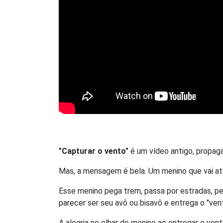
"Capturar o vento"
é um vídeo antigo, propaga
Mas, a mensagem é bela. Um menino que vai at
Esse menino pega trem, passa por estradas, pe
parecer ser seu avô ou bisavô e entrega o "vent
A alegria no olhar do menino ao entregar o vent