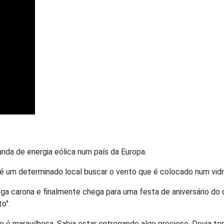
nda de energia eólica num país da Europa.
é um determinado local buscar o vento que é colocado num vidr
ga carona e finalmente chega para uma festa de aniversário do
o".
o é maravilhosa. Sabia estar entregando algo precioso. Devia ter