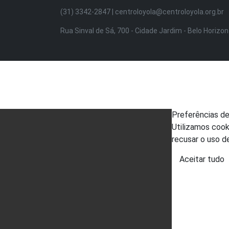
(31) 3342-2847 | centroloyola@centroloyola.org.br
Rua Sinval de Sá, 700 - Cidade Jardim - Belo Horizo
Preferências d
Utilizamos cook
recusar o uso d
Aceitar tudo