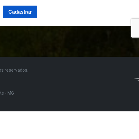
tos reservados.
nte - MG