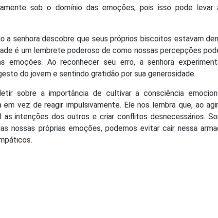
ivamente sob o domínio das emoções, pois isso pode levar 
 a senhora descobre que seus próprios biscoitos estavam den
lidade é um lembrete poderoso de como nossas percepções pod
as emoções. Ao reconhecer seu erro, a senhora experimen
esto do jovem e sentindo gratidão por sua generosidade.
etir sobre a importância de cultivar a consciência emocion
em vez de reagir impulsivamente. Ele nos lembra que, ao agir
 as intenções dos outros e criar conflitos desnecessários. 
as nossas próprias emoções, podemos evitar cair nessa armad
mpáticos.