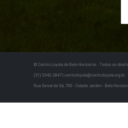
© Centro Loyola de Belo Horizonte · Todos os direi
(31) 3342-2847 | centroloyola@centroloyola.org.br
Rua Sinval de Sá, 700 - Cidade Jardim - Belo Horizo