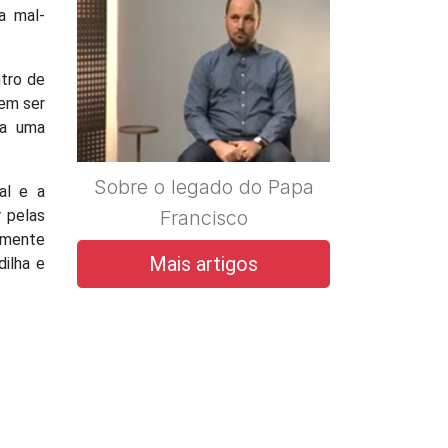
a mal-
tro de
em ser
ta uma
Sobre o legado do Papa
al e a
 pelas
Francisco
Somente
Mais artigos
ilha e