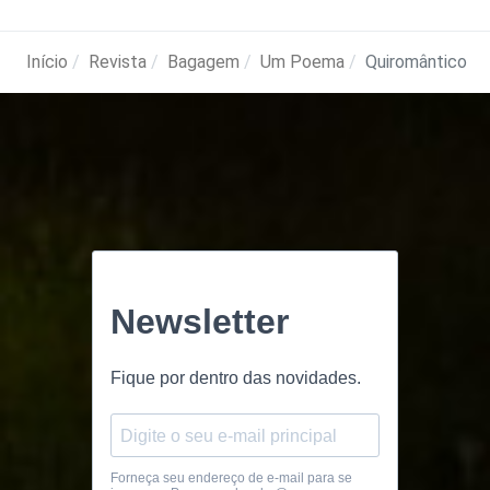
Início
Revista
Bagagem
Um Poema
Quiromântico