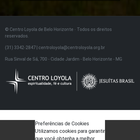
© Centro Loyola de Belo Horizonte · Todos os direitos
reservados.
(31) 3342-2847 | centroloyola@centroloyola.org.br
Rua Sinval de Sá, 700 - Cidade Jardim - Belo Horizonte - MG
Preferências de Cookies
Utilizamos cookies para garantir
que você obtenha a melhor