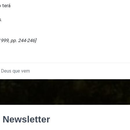
o terá
.
1999, pp. 244-246]
 Deus que vem