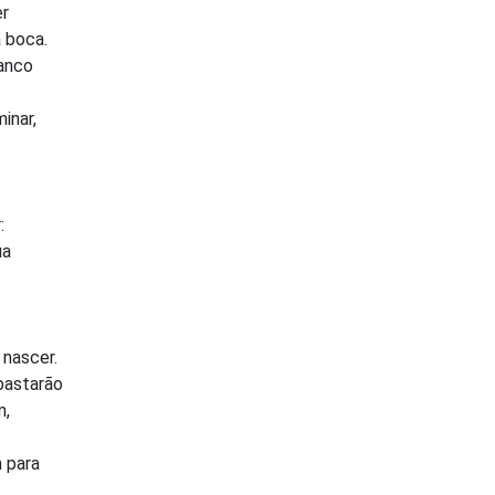
er
a boca.
lanco
inar,
:
ua
 nascer.
o bastarão
m,
 para