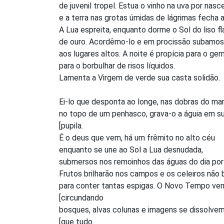
de juvenil tropel. Estua o vinho na uva por nasc
e a terra nas grotas úmidas de lágrimas fecha 
A Lua espreita, enquanto dorme o Sol do liso f
de ouro. Acordêmo-lo e em procissão subamos
aos lugares altos. A noite é propícia para o germ
para o borbulhar de risos líquidos.
Lamenta a Virgem de verde sua casta solidão.
Ei-lo que desponta ao longe, nas dobras do mar
no topo de um penhasco, grava-o a águia em s
[pupila.
É o deus que vem, há um frêmito no alto céu
enquanto se une ao Sol a Lua desnudada,
submersos nos remoinhos das águas do dia por
Frutos brilharão nos campos e os celeiros nã
para conter tantas espigas. O Novo Tempo ve
[circundando
bosques, alvas colunas e imagens se dissolvem
[que tudo