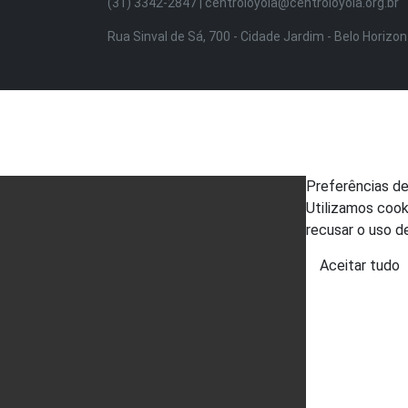
(31) 3342-2847 | centroloyola@centroloyola.org.br
Rua Sinval de Sá, 700 - Cidade Jardim - Belo Horizo
Preferências d
Utilizamos cook
recusar o uso d
Aceitar tudo