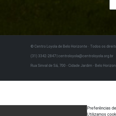
© Centro Loyola de Belo Horizonte · Todos os direi
(31) 3342-2847 | centroloyola@centroloyola.org.br
Rua Sinval de Sá, 700 - Cidade Jardim - Belo Horizo
Preferências d
Utilizamos cook