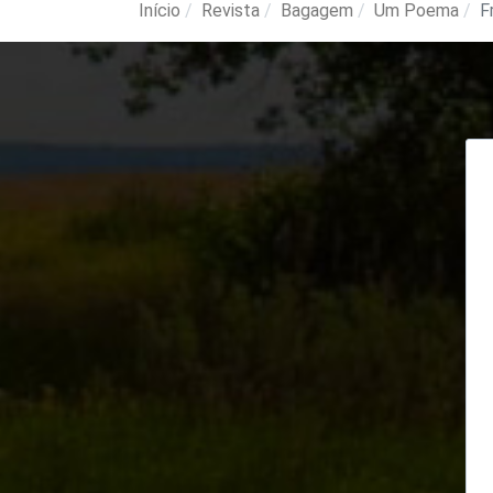
Início
Revista
Bagagem
Um Poema
F