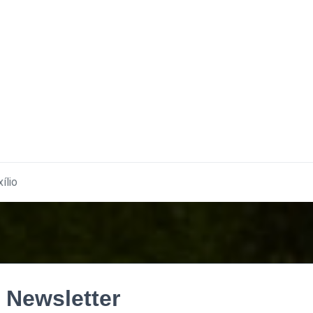
xílio